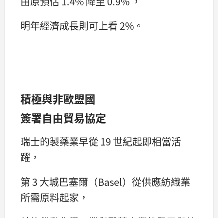
由原預估 1.4% 降至 0.9% ，
明年經濟成長則可上看 2%。
積極與非歐盟國
簽署自由貿易協定
瑞士的製藥業早從 19 世紀起即相當活
躍，
第 3 大城巴塞爾（Basel）從供應紡織業
所需原料起家，