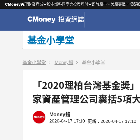
CMoney
理財寶商城
股市爆料同學會
投資理財
即時股市
美股專區
模擬
基金小學堂
基金小學堂
Money錢
基金小學堂
「2020理柏台灣基金奬
家資產管理公司囊括5項
Money錢
2020-04-17 17:10
更新：2020-04-17 17:10