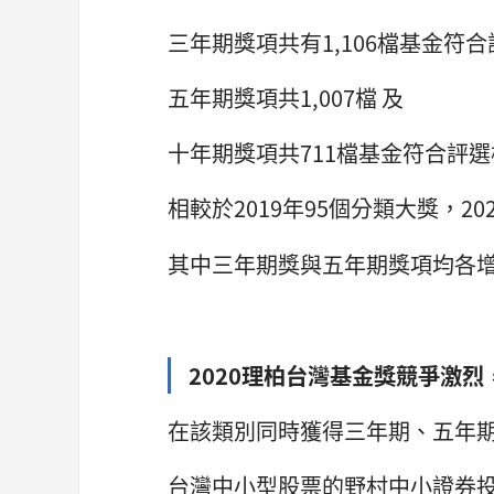
三年期獎項共有1,106檔基金符
五年期獎項共1,007檔 及
十年期獎項共711檔基金符合評
相較於2019年95個分類大獎，2
其中三年期獎與五年期獎項均各增
2020理柏台灣基金獎競爭激
在該類別同時獲得三年期、五年
台灣中小型股票
的野村中小證券