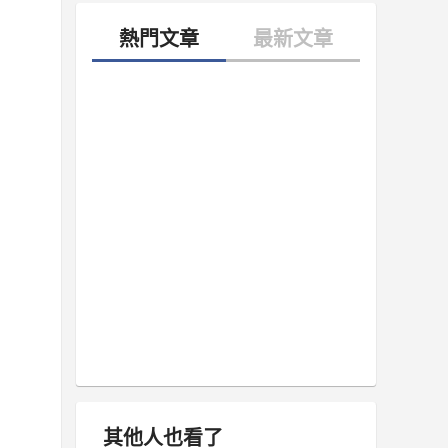
其他人也看了