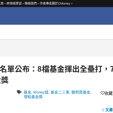
投資
跨領域學習
聯絡我們
作者專區
關於CMoney
」名單公布：8檔基金揮出全壘打，
大獎
基金
,
Money錢
,
基金二三事
,
聰明買基金
,
收藏
理柏基金獎
文章