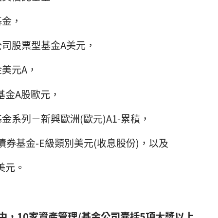
基金，
公司股票型基金A美元，
美元A，
基金A股歐元，
金系列－新興歐洲(歐元)A1-累積，
益債券基金-E級類別美元(收息股份)，以及
 美元。
中，10家資產管理/基金公司囊括5項大獎以上