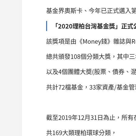
基金界奧斯卡、今年已正式邁入第
「2020理柏台灣基金獎」正
該獎項是由《Money錢》雜誌與Ref
總共頒發108個分類大獎，其中三
以及4個團體大奬(股票、債券、混
共計72檔基金，33家資產/基金
截至2019年12月31日為止，所
共169大類理柏環球分類，