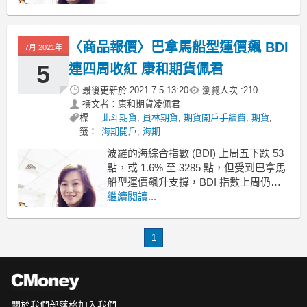
型運價跌破 3 萬美元關卡。
市場擔憂中國鐵礦石需求前景，海岬型
運費指數 (BCI) 下跌 138 點，或 3.
〈商品報價〉巴拿馬船型運價飆 BDI
7月 2021年
5
連四周收紅 康和期貨佩君
最後更新於
2021.7.5 13:20
瀏覽人次 :
210
撰文者：康和期貨凌佩君
標
北斗期貨
,
員林期貨
,
期貨開戶手續費
,
期貨
,
籤：
海期開戶
,
海期
波羅的海綜合指數 (BDI) 上周五下跌 53
點，或 1.6% 至 3285 點，但受到巴拿馬
船型運價飆升支撐，BDI 指數上周仍漲
0.9%，連四周收紅。
繼續閱讀...
其中，巴拿馬極限型運費指數 (BPI) 上
漲 32 點，或 0.76% 至 4269 點，創下
1
2010 年 5 月以來新高；單周上漲
關於我們
部落格
加入我們