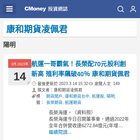
康和期貨凌佩君
陽明
航運一哥霸氣！長榮配70元股利創
3月 2023年
14
新高 殖利率飆破40％ 康和期貨佩君
最後更新於
2023.3.14 15:32
瀏覽人次 :
149
撰文者：康和期貨凌佩君
標
期貨開戶
,
康和期貨台中
,
航運股
,
陽明
,
籤：
長榮期貨
,
航運期貨
長榮海運。（資料照）
長榮海運今日召開董事會，通過2022年
全年合併營收達6272.84億元(年增
28.17％)，稅後淨利為3342.01億元(年增
繼續閱讀...
39.82％)，每股盈餘(EPS)則為87.07