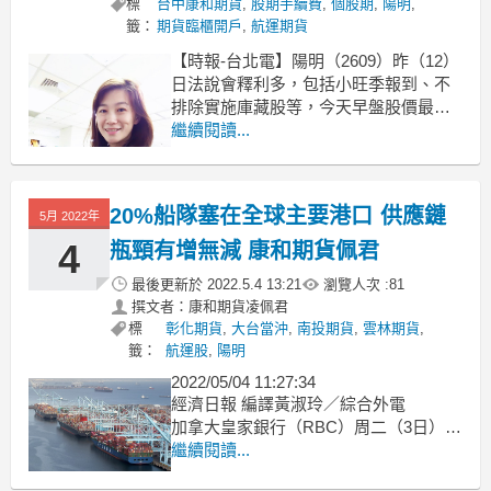
標
台中康和期貨
,
股期手續費
,
個股期
,
陽明
,
籤：
期貨臨櫃開戶
,
航運期貨
【時報-台北電】陽明（2609）昨（12）
日法說會釋利多，包括小旺季報到、不
排除實施庫藏股等，今天早盤股價最高
攻上63.9元大漲近3.4％，並帶動萬海
繼續閱讀...
（2615）及長榮（2603）貨櫃三雄齊步
大漲1～2％之間，上市航運類股指數維
持上漲1％以上。
20%船隊塞在全球主要港口 供應鏈
5月 2022年
台股今天在14,600點以下小跌狹幅盤
4
瓶頸有增無減 康和期貨佩君
最後更新於
2022.5.4 13:21
瀏覽人次 :
81
撰文者：康和期貨凌佩君
標
彰化期貨
,
大台當沖
,
南投期貨
,
雲林期貨
,
籤：
航運股
,
陽明
2022/05/04 11:27:34
經濟日報 編譯黃淑玲／綜合外電
加拿大皇家銀行（RBC）周二（3日）發
布的最新報告指出，全球大部分的港
繼續閱讀...
口，塞港情況比去年嚴重，目前大約有