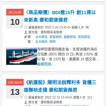
元，營收與獲利均創下歷年新高。長榮
表示，考量未來經營環境各層面之挑
〈商品報價〉BDI連15升 創11周以
3月 2023年
戰、資本支出規劃與公司永續成長，
10
來新高 康和期貨佩君
最後更新於
2023.3.10 13:41
瀏覽人次 :
96
撰文者：康和期貨凌佩君
標
台中期貨
,
屏東期貨
,
嘉義期貨
,
南投期貨
,
籤：
台北期貨
,
陽明
海岬型運價持續走強，支撐波羅的海綜
合指數 (BDI) 周四 (9 日) 再漲 3.92% 或
52 點，收 1379 點，連續第 15 個交易日
收紅，並創 11 周以來新高。
繼續閱讀...
海岬型運費指數 (BCI) 上漲 112 點，或
7.23% 至 1662 點，同創 11 周以來新
《航運股》陽明法說釋利多 貨櫃三
高；平均
12月 2022年
13
雄聯袂走揚 康和期貨佩君
最後更新於
2022.12.13 13:42
瀏覽人次 :
112
撰文者：康和期貨凌佩君