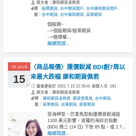
撰文者：康和期貨凌佩君
標
股票期貨
,
台中期貨開戶
,
台中康和期貨開戶
,
籤：
台中期貨
,
台中康和期貨
,
苗栗期貨
個股期~
-->個股期貨/股票期貨
-->選擇權
-----------------------------------------------------
繼續閱讀...
---------
MoneyDJ新聞 2021-07-22 11:09:35 記者
郭妍希 報導
〈商品報價〉運價銳減 BDI創7周以
7月 2021年
15
來最大跌幅 康和期貨佩君
最後更新於
2021.7.15 12:35
瀏覽人次 :
181
撰文者：康和期貨凌佩君
標
康和期貨凌佩君
,
期貨營業員
,
台中期貨
,
籤：
苗栗期貨
,
台東期貨
,
屏東期貨
受海岬型、巴拿馬型船運價皆銳減逾
1100 美元影響，波羅的海綜合指數
(BDI) 周三 (14 日) 下挫 89 點，或 2.76%
至 3139 點，創 7 周以來最大跌幅；海岬
繼續閱讀...