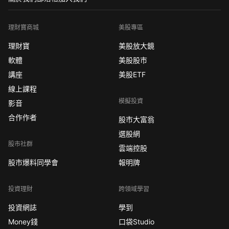
理財寶商城
美股專區
理財寶
美股放大鏡
軟體
美股股市
講座
美股ETF
線上課程
模擬投資
影音
合作作者
股市大富翁
選股網
股市社群
雲端控股
股市爆料同學會
報明牌
投資理財
跨領域學習
投資網誌
學到
Money錢
口袋Studio