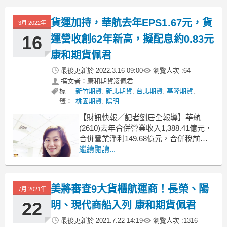
五分之一的貨櫃船隊塞在各個港口，準
時到達目的地的船隻比率低於40%。
貨運加持，華航去年EPS1.67元，貨
3月 2022年
由Michael Tran
16
運營收創62年新高，擬配息約0.83元
康和期貨佩君
最後更新於
2022.3.16 09:00
瀏覽人次 :
64
撰文者：康和期貨凌佩君
標
新竹期貨
,
新北期貨
,
台北期貨
,
基隆期貨
,
籤：
桃園期貨
,
陽明
【財訊快報／記者劉居全報導】華航
(2610)去年合併營業收入1,388.41億元，
合併營業淨利149.68億元，合併稅前淨
利111.27億元，合併稅後淨利89.57億
繼續閱讀...
元，歸屬母公司淨利93.80億元；每股盈
餘(EPS)1.67元。華航董事會也通過擬每
股配發現金股利約0.836元。 華航董事長
美將審查9大貨櫃航運商！長榮、陽
7月 2021年
謝世謙表
22
明、現代商船入列 康和期貨佩君
最後更新於
2021.7.22 14:19
瀏覽人次 :
1316