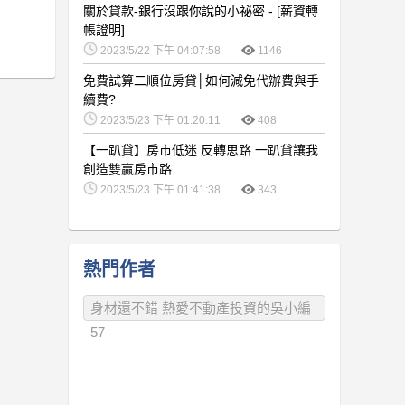
關於貸款-銀行沒跟你說的小祕密 - [薪資轉
帳證明]
2023/5/22 下午 04:07:58
1146
免費試算二順位房貸│如何減免代辦費與手
續費?
2023/5/23 下午 01:20:11
408
【一趴貸】房市低迷 反轉思路 一趴貸讓我
創造雙贏房市路
2023/5/23 下午 01:41:38
343
熱門作者
身材還不錯 熱愛不動產投資的吳小編
57