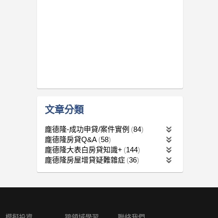
文章分類
龐德隆-成功申貸/案件實例
84
龐德隆房貸Q&A
58
龐德隆大表白房貸知識+
144
龐德隆房屋增貸疑難雜症
36
模擬投資
跨領域學習
聯絡我們