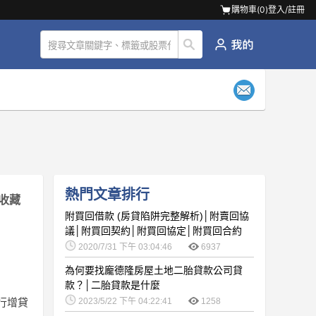
購物車(
0
)
登入/註冊
熱門文章排行
收藏
附買回借款 (房貸陷阱完整解析)│附賣回協
議│附買回契約│附買回協定│附買回合約
2020/7/31 下午 03:04:46
6937
為何要找龐德隆房屋土地二胎貸款公司貸
款？│二胎貸款是什麼
行增貸
2023/5/22 下午 04:22:41
1258