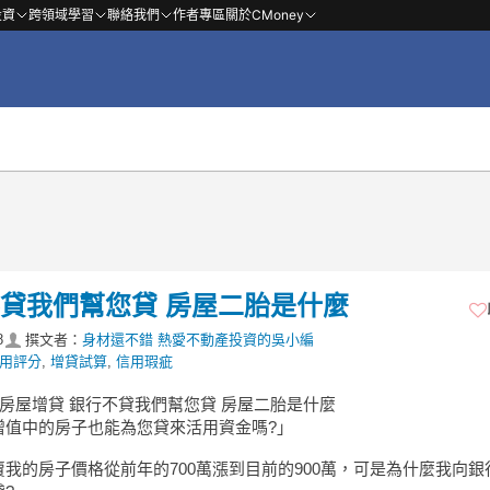
投資
跨領域學習
聯絡我們
作者專區
關於CMoney
不貸我們幫您貸 房屋二胎是什麼
8
撰文者：
身材還不錯 熱愛不動產投資的吳小編
用評分
,
增貸試算
,
信用瑕疵
房屋增貸 銀行不貸我們幫您貸 房屋二胎是什麼
增值中的房子也能為您貸來活用資金嗎?」
我的房子價格從前年的700萬漲到目前的900萬，可是為什麼我向銀