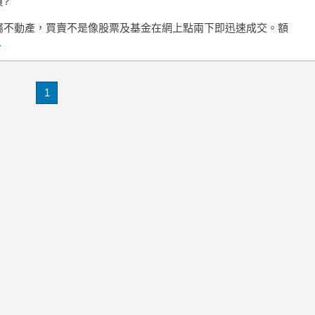
?
屬不動產，買賣不是像股票及基金在網上點兩下即迅速成交。額
.
1