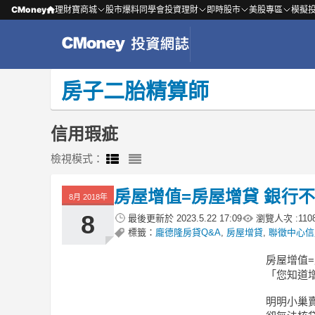
CMoney
理財寶商城
股市爆料同學會
投資理財
即時股市
美股專區
模擬
房子二胎精算師
信用瑕疵
檢視模式：
房屋增值=房屋增貸 銀行
8月 2018年
8
最後更新於
2023.5.22 17:09
瀏覽人次 :
110
標籤：
龐德隆房貸Q&A
,
房屋增貸
,
聯徵中心信
房屋增值=
「您知道
明明小巢賣