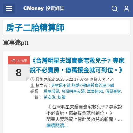
房子二胎精算師
軍事迷ptt
《台灣明星夫婦賣豪宅救兒子? 專家
8月 2018年
8
說不必賣房，億萬援金就可到位。》
最後更新於
2023.5.22 17:07
瀏覽人次 :
464
撰文者：
身材還不錯 熱愛不動產投資的吳小編
標
房屋增貸
,
台灣明星夫婦
,
軍事迷ptt
,
借貸專家
,
籤：
孫安佐
,
狄鶯
《 台灣明星夫婦賣豪宅救兒子? 專家說:
不必賣房，億萬援金就可到位。 》
明星夫妻耗資上億赴美救兒的新聞，近
日引起國內民眾的深切關注，兩人在全
繼續閱讀...
案提升到聯邦官司等級後，為了支付後