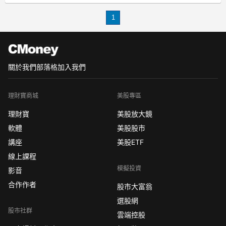
續高額的律師費，返台後又傳出欲售出
1
名下的北投與內湖房產，前者開價8000
萬，後者
關於我們
部落格
加入我們
理財寶商城
美股專區
理財寶
美股放大鏡
軟體
美股股市
講座
美股ETF
線上課程
模擬投資
影音
合作作者
股市大富翁
選股網
股市社群
雲端控股