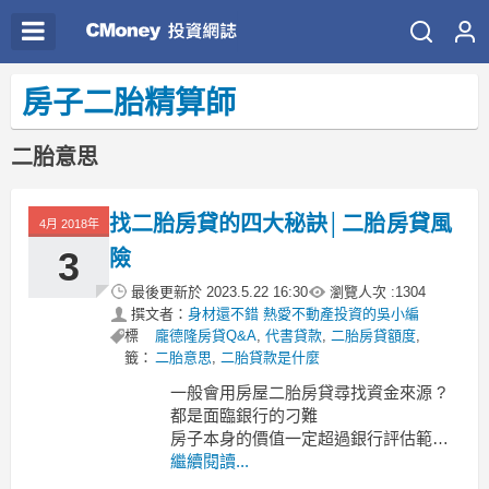
房子二胎精算師
二胎意思
找二胎房貸的四大秘訣│二胎房貸風
4月 2018年
3
險
最後更新於
2023.5.22 16:30
瀏覽人次 :
1304
撰文者：
身材還不錯 熱愛不動產投資的吳小編
標
龐德隆房貸Q&A
,
代書貸款
,
二胎房貸額度
,
籤：
二胎意思
,
二胎貸款是什麼
一般會用房屋二胎房貸尋找資金來源 ?
都是面臨銀行的刁難
房子本身的價值一定超過銀行評估範圍
為何銀行不直接讓你增貸呢 ? 原因有幾
繼續閱讀...
個 :