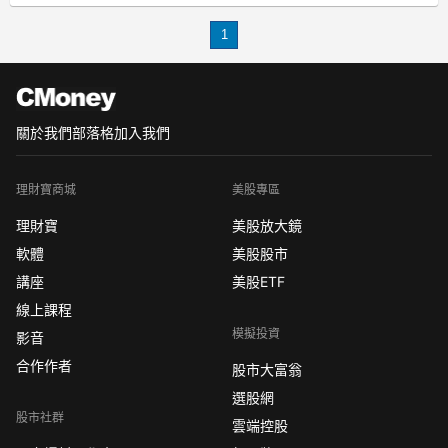
銀行怕呆帳問題.怕麻煩.怕你繳不出來.
1
怕錢越來越貶值
所以把你拒於門外.不增貸給你
如果找其他家銀行轉貸?原本貸款的銀行
又會百般刁
關於我們
部落格
加入我們
理財寶商城
美股專區
理財寶
美股放大鏡
軟體
美股股市
講座
美股ETF
線上課程
模擬投資
影音
合作作者
股市大富翁
選股網
股市社群
雲端控股