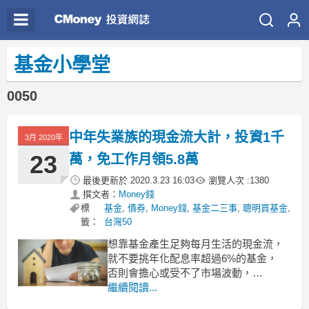
基金小學堂
0050
中年失業族的現金流大計，投資1千
3月 2020年
23
萬，免工作月領5.8萬
最後更新於
2020.3.23 16:03
瀏覽人次 :
1380
撰文者：
Money錢
標
基金
,
債券
,
Money錢
,
基金二三事
,
聰明買基金
,
籤：
台灣50
想靠基金產生足夠每月生活的現金流，
就不要挑年化配息率超過6%的基金，
否則會擔心或受不了市場波動，
干擾原先投資的目標。
繼續閱讀...