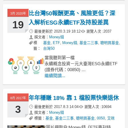
最近有個網友提到，年近50歲卻被資
遣，
比台灣50報酬更高、風險更低？深
3月 2020年
19
入解析ESG永續ETF及持股差異
最後更新於
2020.3.19 18:12
瀏覽人次 :
2037
撰文者：
Money錢
標
基金
,
ETF
,
Money錢
,
基金二三事
,
聰明買基金
,
籤：
台灣50
當我聽到第一檔
永續概念投資－元大臺灣ESG永續ETF
(證券代碼：00850)
我內心是滿懷期待的。
繼續閱讀...
近年來在全球經濟發展快速下，
衍生了許多環境保護、社會責任、公司
治理等問題，
年年穩賺 18% 靠 1 檔股票快樂退休
8月 2017年
與我們生活中息息相關的例如溫室效
應、
3
最後更新於
2017.8.3 14:04
瀏覽人次 :
10694
撰文者：
Money錢
標籤：
基金
,
基金二三事
,
聰明買基金
,
0050
,
艾咪
(圖片擷取自:Money錢《ETF專刊特