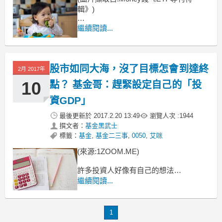
輯》)
樂活大叔施昇輝：
繼續閱讀...
投資化繁為簡最容易賺
在複雜的投資世界
投入券商工作 20 年後，
股市如同大海，沒了目標怎會到達終
2月 2017年
10
點？ 基金哥：趕緊設定自己的「投
資GDP」
最後更新於
2017.2.20 13:49
瀏覽人次 :
1944
撰文者：
基金黑武士
標籤：
基金
,
基金二三事
,
0050
,
艾咪
(來源:1ZOOM.ME)
許多投資人好像有自己的想法
但其實也只是空有想法而已
繼續閱讀...
若沒有一個明確的目標與策略去輔助
很容易會被這邪惡的市場給吞食掉
1