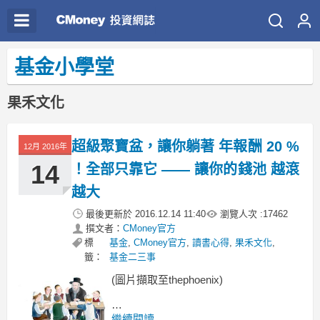
基金小學堂
果禾文化
超級聚寶盆，讓你躺著 年報酬 20 %
12月 2016年
14
！全部只靠它 —— 讓你的錢池 越滾
越大
最後更新於
2016.12.14 11:40
瀏覽人次 :
17462
撰文者：
CMoney官方
標
基金
,
CMoney官方
,
讀書心得
,
果禾文化
,
籤：
基金二三事
(圖片擷取至thephoenix)
如果你對數字不敏感
繼續閱讀...