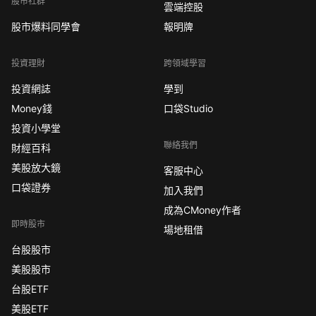
股市社群
雲端控股
股市爆料同學會
報明牌
投資理財
跨領域學習
投資網誌
學到
Money錢
口袋Studio
投資小學堂
聯絡我們
財經百科
美股放大鏡
客服中心
口袋證券
加入我們
成為CMoney作者
即時股市
場地租借
台股股市
美股股市
台股ETF
美股ETF