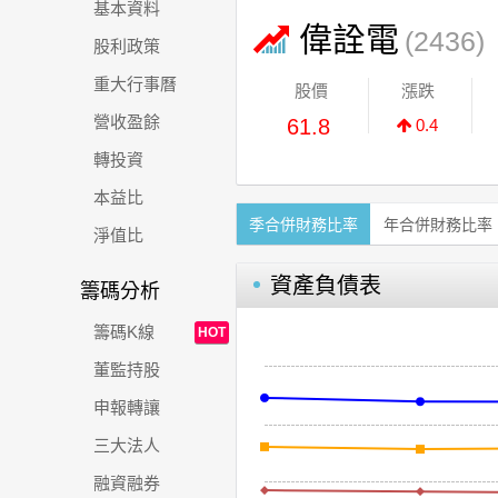
基本資料
偉詮電
(2436)
股利政策
重大行事曆
股價
漲跌
營收盈餘
61.8
0.4
轉投資
本益比
季合併財務比率
年合併財務比率
淨值比
資產負債表
籌碼分析
籌碼K線
HOT
董監持股
申報轉讓
三大法人
融資融券