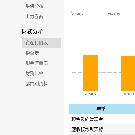
集保分布
2024Q2
2024Q3
主力券商
財務分析
資產負債表
損益表
現金流量表
財務比率
部門別資料
2024Q2
2024Q3
年季
現金及約當現金
應收帳款與票據