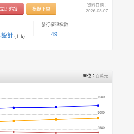
資料日期：
立即追蹤
模擬下單
2026-08-07
發行權證檔數
49
C-設計
(上市)
單位：
百萬元
7500
5000
2500