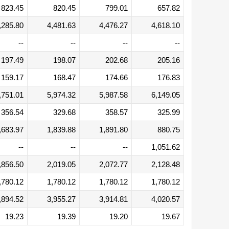
823.45
820.45
799.01
657.82
,285.80
4,481.63
4,476.27
4,618.10
--
--
--
--
197.49
198.07
202.68
205.16
159.17
168.47
174.66
176.83
,751.01
5,974.32
5,987.58
6,149.05
356.54
329.68
358.57
325.99
,683.97
1,839.88
1,891.80
880.75
--
--
--
1,051.62
,856.50
2,019.05
2,072.77
2,128.48
,780.12
1,780.12
1,780.12
1,780.12
,894.52
3,955.27
3,914.81
4,020.57
19.23
19.39
19.20
19.67