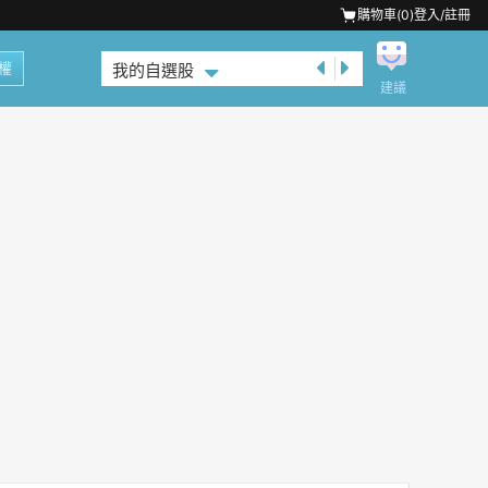
購物車(
0
)
登入/註冊
權
我的自選股
建議