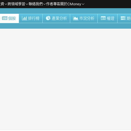
投資
跨領域學習
聯絡我們
作者專區
關於CMoney
個股
排行榜
產業分析
市況分析
權證
期