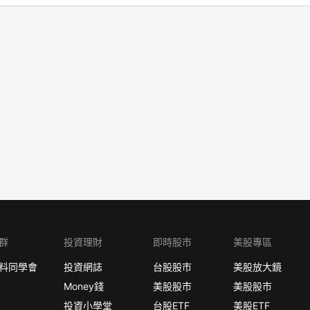
群
投資理財
即時股市
美股專區
料同學會
投資網誌
台股股市
美股放大鏡
Money錢
美股股市
美股股市
投資小學堂
台股ETF
美股ETF