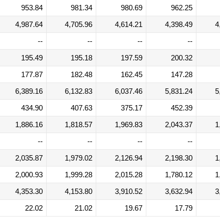
953.84
981.34
980.69
962.25
4,987.64
4,705.96
4,614.21
4,398.49
4
--
--
--
--
195.49
195.18
197.59
200.32
177.87
182.48
162.45
147.28
6,389.16
6,132.83
6,037.46
5,831.24
5
434.90
407.63
375.17
452.39
1,886.16
1,818.57
1,969.83
2,043.37
1
--
--
--
--
2,035.87
1,979.02
2,126.94
2,198.30
1
2,000.93
1,999.28
2,015.28
1,780.12
1
4,353.30
4,153.80
3,910.52
3,632.94
3
22.02
21.02
19.67
17.79