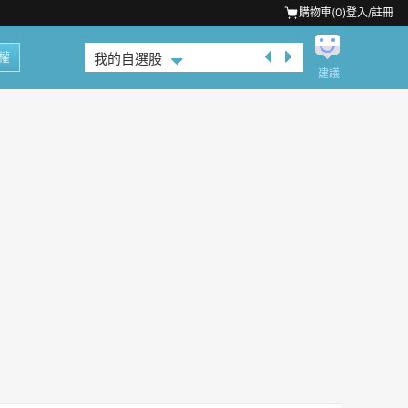
購物車(
0
)
登入/註冊
權
我的自選股
建議