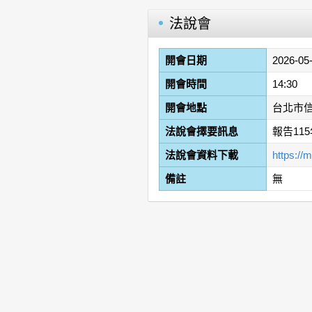
法說會
開會日期
2026-05
開會時間
14:30
開會地點
台北市信
法說會擇要訊息
報告1
法說會資料下載
https:/
備註
無