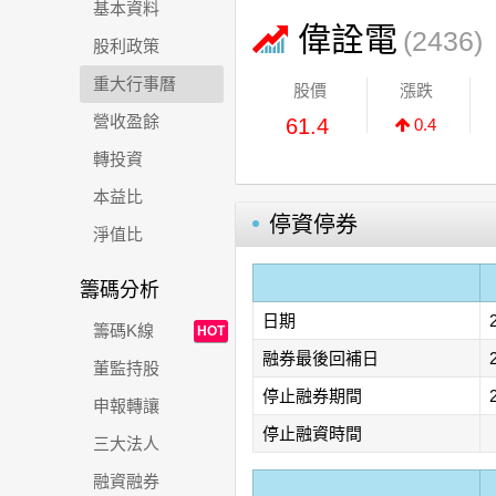
基本資料
偉詮電
(2436)
股利政策
重大行事曆
股價
漲跌
營收盈餘
61.4
0.4
轉投資
本益比
停資停券
淨值比
籌碼分析
日期
籌碼K線
HOT
融券最後回補日
董監持股
停止融券期間
申報轉讓
停止融資時間
三大法人
融資融券