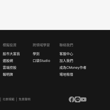
模擬投資
跨領域學習
聯絡我們
股市大富翁
學到
客服中心
選股網
口袋Studio
加入我們
雲端控股
成為CMoney作者
報明牌
場地租借
社群規範
免責聲明