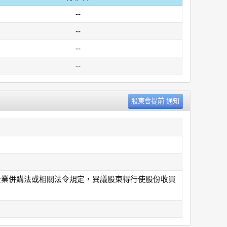
--
--
--
--
、企業併購法或相關法令規定，異議股東得行使股份收買