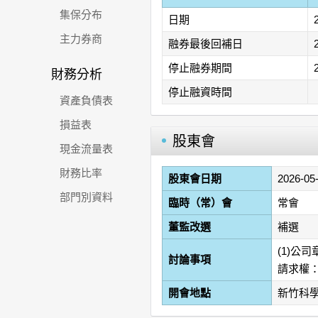
集保分布
日期
主力券商
融券最後回補日
停止融券期間
財務分析
停止融資時間
資產負債表
損益表
股東會
現金流量表
財務比率
股東會日期
2026-05
部門別資料
臨時（常）會
常會
董監改選
補選
(1)公
討論事項
請求權：
開會地點
新竹科學