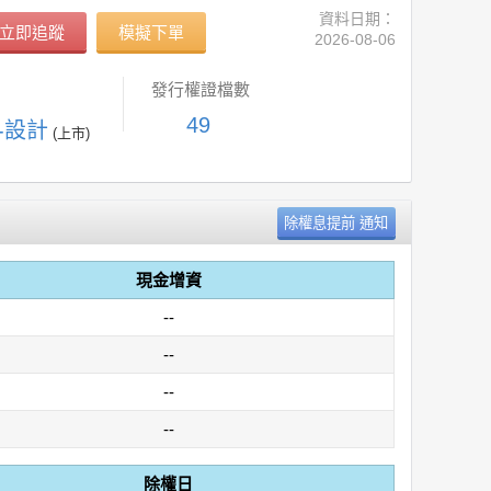
資料日期：
立即追蹤
模擬下單
2026-08-06
發行權證檔數
49
C-設計
(上市)
現金增資
--
--
--
--
除權日