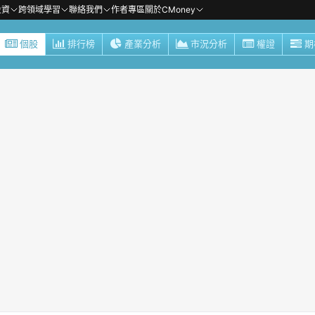
投資
跨領域學習
聯絡我們
作者專區
關於CMoney
個股
排行榜
產業分析
市況分析
權證
期