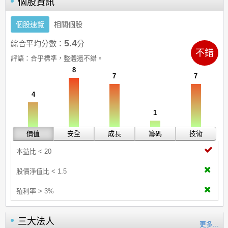
個股資訊
個股速覽
相關個股
5.4
綜合平均分數：
分
不錯
評語：
合乎標準，整體還不錯。
8
7
7
4
1
價值
安全
成長
籌碼
技術
本益比 < 20
股價淨值比 < 1.5
殖利率 > 3%
三大法人
更多...