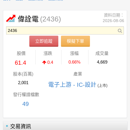
資料日期：
(2436)
偉詮電
2026-08-06
立即追蹤
模擬下單
股價
漲跌
漲幅
成交量
61.4
0.66%
4,669
0.4
股本(百萬)
產業
2,001
電子上游 - IC-設計
(上市)
發行權證檔數
49
交易資訊