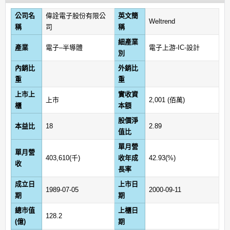
公司名
偉詮電子股份有限公
英文簡
Weltrend
稱
司
稱
細產業
產業
電子–半導體
電子上游-IC-設計
別
內銷比
外銷比
重
重
上市上
實收資
上市
2,001 (佰萬)
櫃
本額
股價淨
本益比
18
2.89
值比
單月營
單月營
403,610(千)
收年成
42.93(%)
收
長率
成立日
上市日
1989-07-05
2000-09-11
期
期
總市值
上櫃日
128.2
(億)
期