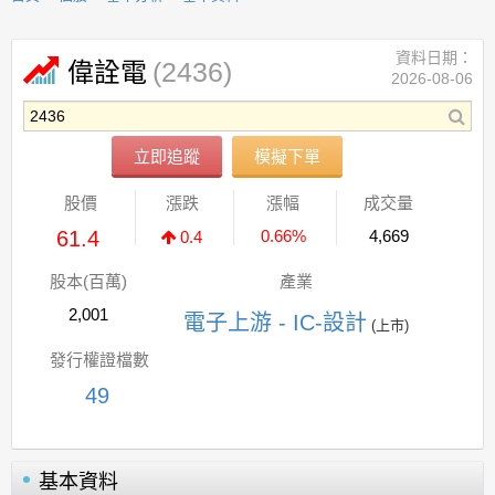
資料日期：
(2436)
偉詮電
2026-08-06
立即追蹤
模擬下單
股價
漲跌
漲幅
成交量
61.4
0.66%
4,669
0.4
股本(百萬)
產業
2,001
電子上游 - IC-設計
(上市)
發行權證檔數
49
基本資料