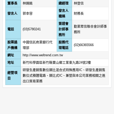
董事長
林錫銘
總經理
林登信
發言人
發言人
郭幸容
財務長
職稱
簽證會
勤業眾信聯合會計師事
電話
(03)5780241
計師事
務所
務所
股票過
中國信託商業銀行代
股務代
(02)66365566
戶機構
理部
理電話
網址
http://www.weltrend.com.tw
地址
新竹科學園區新竹縣寶山鄉工業東九路24號2樓
研發生產銷售數位類比混合式特殊應用IC、研發生產銷售
經營項
數位式積體電路、類比式IC、兼營與本公司業務相關之進
目
出口貿易業務