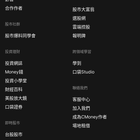
合作作者
股市大富翁
選股網
股市社群
雲端控股
股市爆料同學會
報明牌
投資理財
跨領域學習
投資網誌
學到
Money錢
口袋Studio
投資小學堂
聯絡我們
財經百科
美股放大鏡
客服中心
口袋證券
加入我們
成為CMoney作者
即時股市
場地租借
台股股市