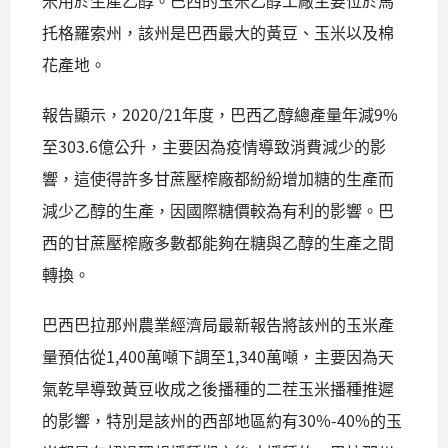
托格羅索州，該州是巴西最大的黃豆、玉米以及棉
花產地。
報告顯示，2020/21年度，巴西乙醇總產量年減9%
至303.6億公升，主要因為疫情導致消費減少的影
響，這使得許多甘蔗壓榨廠都紛紛增加糖的生產而
減少乙醇的生產，因國際糖價較為有利的影響。巴
西的甘蔗壓榨廠多數都能夠在糖與乙醇的生產之間
轉換。
巴西巴拉那州農業經濟局最新報告將該州的玉米產
量預估從1,400萬噸下調至1,340萬噸，主要因為天
氣乾旱導致黃豆收成之後播種的二茬玉米播種推遲
的影響，特別是該州的西部地區約有30%-40%的玉