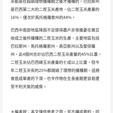
米都是在超過理想播種期之後才播種的。巴拉那州
是巴西第二大的二茬玉米產地，佔二茬玉米產量的
16%，僅次於馬托格羅索州的44%。
巴西中南部地區降雨不足使得農戶非常擔憂在黃豆
收成之後所播種的二茬玉米的生產，主要地區包括
巴拉那州、馬托格羅索州、高亞斯州以及聖保羅
州，此4個州合計佔巴西二茬玉米產量的45%比重。
二茬玉米佔巴西總玉米產量的七成以上比重，但今
年二茬玉米有約25%都錯過了理想的播種期，這將
會造成單產的下滑，也令作物在生長後期更容易遭
受不利天氣的威脅。
＊編者按：本文僅供參考之用，並不構成要約、招