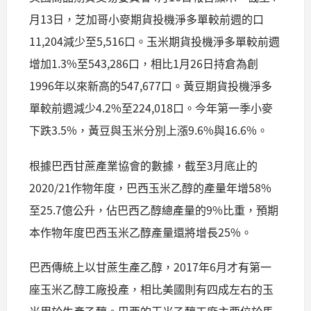
月13日，芝加哥小麥期貨投機淨多單較前週的口
11,204減少至5,516口。玉米期貨投機淨多單較前週
增加1.3%至543,286口，相比1月26日持倉為創
1996年以來新高的547,677口。黃豆期貨投機淨多
單較前週減少4.2%至224,018口。今年第一季小麥
下跌3.5%，黃豆與玉米分別上漲9.6%與16.6%。
根據巴西甘蔗產業協會的數據，截至3月底止的
2020/21作物年度，巴西玉米乙醇的產量年增58%
至25.7億公升，佔巴西乙醇總產量的9%比重，預期
本作物年度巴西玉米乙醇產量還將增長25%。
巴西傳統上以甘蔗生產乙醇，2017年6月才有第一
座玉米乙醇工廠投產，相比美國則有四成左右的玉
米用於生產乙醇。巴西的玉米乙醇工廠主要位於馬