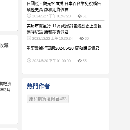
日圓貶、觀光客血拼 日本百貨業免稅銷售
飆歷史高 康和期貨佩君
2024/5/27 下午 01:47:28
61
美房市買氣冷 11月成屋銷售續創史上最長
連降紀錄 康和期貨佩君
2022/12/22 上午 10:30:34
60
收藏
重要數據行事曆2024/5/20 康和期貨佩君
2024/5/20 下午 01:00:00
55
業救濟
熱門作者
0年3月
康和期貨凌佩君463