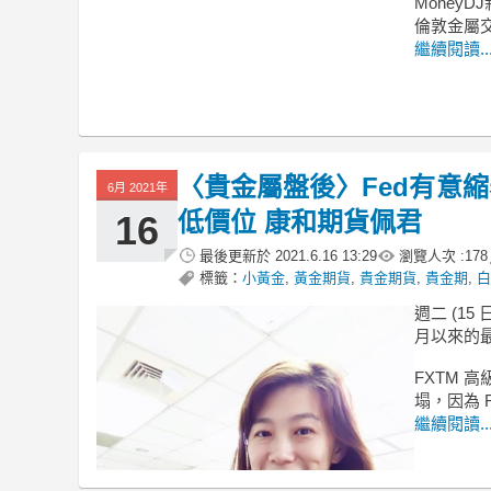
MoneyDJ
倫敦金屬交
繼續閱讀..
〈貴金屬盤後〉Fed有意
6月 2021年
低價位 康和期貨佩君
16
最後更新於
2021.6.16 13:29
瀏覽人次 :
178
標籤：
小黃金
,
黃金期貨
,
貴金期貨
,
貴金期
,
白
週二 (1
月以來的
FXTM 
塌，因為 
繼續閱讀..