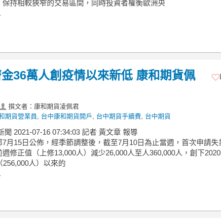
，保持相較狹窄的交易區間，同時投資者權衡歐洲央
.
金36萬人創疫情以來新低 康和期貨佩
撰文者：康和期貨凌佩君
和期貨營業員
,
台中康和期貨開戶
,
台中期貨手續費
,
台中期貨
新聞 2021-07-16 07:34:03 記者 黃文章 報導
7月15日公佈，經季節調整後，截至7月10日為止當週，首次申請失
修正值（上修13,000人）減少26,000人至人360,000人，創下202
256,000人）以來的
.