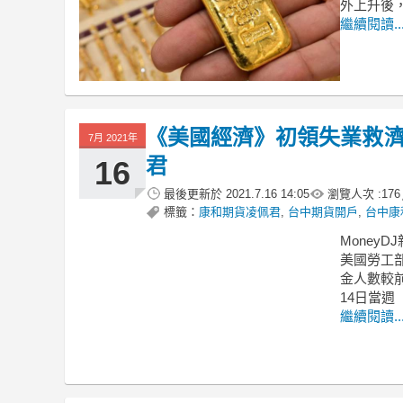
外上升後
繼續閱讀..
《美國經濟》初領失業救濟
7月 2021年
君
16
最後更新於
2021.7.16 14:05
瀏覽人次 :
176
標籤：
康和期貨凌佩君
,
台中期貨開戶
,
台中康
MoneyDJ
美國勞工部
金人數較前週
14日當週（
繼續閱讀..