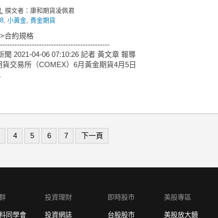
撰文者：康和期貨凌佩君
8
,
小黃金
,
貴金期貨
->合約規格
---------------------------------------------
新聞 2021-04-06 07:10:26 記者 黃文章 報導
貨交易所（COMEX）6月黃金期貨4月5日
.
4
5
6
7
下一頁
群
投資理財
即時股市
美股專區
料同學會
投資網誌
台股股市
美股放大鏡