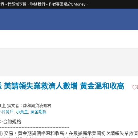
投資
跨領域學習
聯絡我們
作者專區
關於CMoney
派 美請領失業救濟人數增 黃金溫和收高
3
撰文者：康和期貨凌佩君
小台開戶
,
小黃金
,
黃金期貨
->合約規格
---------------------------------------------
2 日) 交易，黃金期貨價格溫和收高，在數據顯示美國初次請領失業救