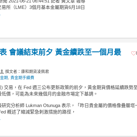
新聞 2021-06-21 06:44:51 記者 黃文章 報導
易所（LME）3個月基本金屬期貨6月18日
.
縮表 會議結束前夕 黃金續跌至一個月最
撰文者：康和期貨凌佩君
金期
,
貴金期手續費
5 日) 交易，在 Fed 週三公布更新政策的前夕，黃金期貨價格延續跌勢
最低價，可能為未來幾個月的金融市場定下基調。
高級研究分析師 Lukman Otunuga 表示，「昨日貴金屬的價格像疊層
Fed 概述了縮減緊急刺激措施的路徑，
.