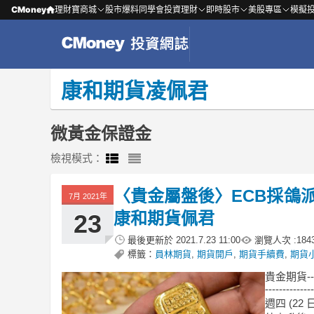
CMoney
理財寶商城
股市爆料同學會
投資理財
即時股市
美股專區
模擬
康和期貨凌佩君
微黃金保證金
檢視模式：
〈貴金屬盤後〉ECB採鴿
7月 2021年
康和期貨佩君
23
最後更新於
2021.7.23 11:00
瀏覽人次 :
184
標籤：
員林期貨
,
期貨開戶
,
期貨手續費
,
期貨
貴金期貨-
--------------
週四 (2