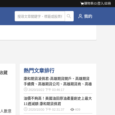
購物車(
0
)
登入/註冊
熱門文章排行
收藏
康和期貨凌佩君-高雄期貨開戶、高雄期貨
手續費、高雄期貨公司、高雄期貨商、高雄
康和期貨開戶
2020/10/22 下午 03:46:17
1046932
油價不夠高！美國油田原油產量創史上最大
11週減額 康和期貨佩君
2020/10/30 下午 02:31:37
409
濟人數意