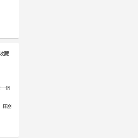
收藏
至一個
塔一樣崩