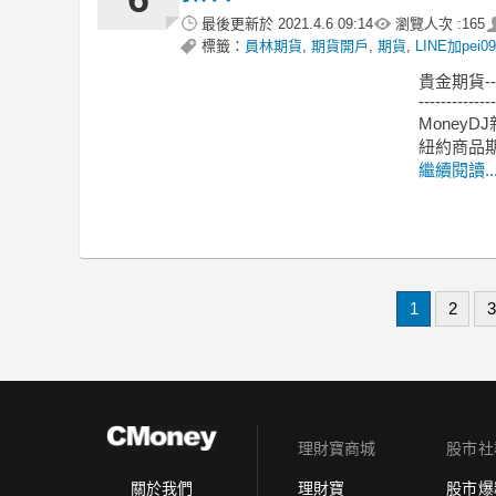
最後更新於
2021.4.6 09:14
瀏覽人次 :
165
標籤：
員林期貨
,
期貨開戶
,
期貨
,
LINE加pei09
貴金期貨-
--------------
MoneyDJ
紐約商品期
繼續閱讀..
1
2
3
理財寶商城
股市社
理財寶
股市爆
關於我們