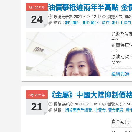
油價攀抵逾兩年半高點 金
6月 2021年
24
最後更新於
2021.6.24 12:12
瀏覽人次 :
652
標籤：
期貨開戶
,
期貨開戶手續費
,
期貨手續費
能源期貨
--->
布蘭特原
--->
原油期貨、
間??
--------------
繼續閱讀..
《金屬》中國大陸抑制價格 
6月 2021年
21
最後更新於
2021.6.21 10:50
瀏覽人次 :
156
標籤：
期貨開戶手續費
,
小黃金
,
黃金期貨
,
貴
貴金期貨-
--------------