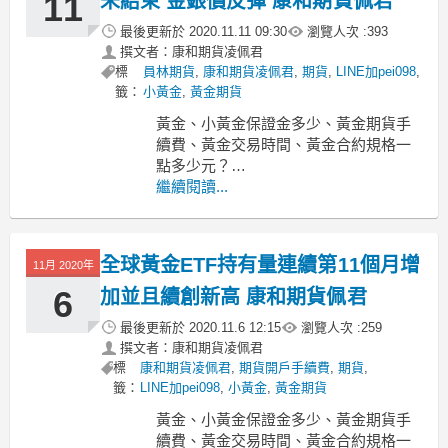
11
未結束 金銀價反彈 康和期貨佩君
最後更新於
2020.11.11 09:30
瀏覽人次 :
393
撰文者：康和期貨凌佩君
標
員林期貨
,
康和期貨凌佩君
,
期貨
,
LINE加pei098
,
籤：
小黃金
,
黃金期貨
黃金、小黃金保證金多少、黃金期貨手
續費、黃金交易時間、黃金合約規格一
點多少元？
-----------------------------------------------------
繼續閱讀...
---------
MoneyDJ新聞 2020-11-11 07:55:21 記者
郭妍希 報導
全球黃金ETF持有量連續第11個月增
11月 2020年
6
加並且續創新高 康和期貨佩君
最後更新於
2020.11.6 12:15
瀏覽人次 :
259
撰文者：康和期貨凌佩君
標
康和期貨凌佩君
,
期貨開戶手續費
,
期貨
,
籤：
LINE加pei098
,
小黃金
,
黃金期貨
黃金、小黃金保證金多少、黃金期貨手
續費、黃金交易時間、黃金合約規格一