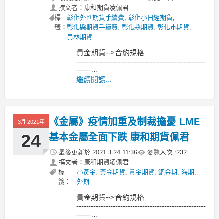
撰文者：康和期貨凌佩君
標
彰化外匯期貨手續費
,
彰化小日經期貨
,
籤：
彰化縣期貨手續費
,
彰化縣期貨
,
彰化市期貨
,
員林期貨
貴金期貨-->合約規格
-----------------------------------------------------
------
MoneyDJ新聞 2021-03-30 07:23:42 記者
繼續閱讀...
黃文章 報導
紐約商品期貨交易所（COMEX）6月黃
金期貨3月29
《金屬》疫情加重及制裁擔憂 LME
3月 2021年
24
基本金屬全面下跌 康和期貨佩君
最後更新於
2021.3.24 11:36
瀏覽人次 :
232
撰文者：康和期貨凌佩君
標
小黃金
,
黃金期貨
,
貴金期貨
,
鈀金期
,
海期
,
籤：
外期
貴金期貨-->合約規格
-----------------------------------------------------
------