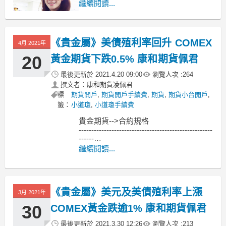
月的金融市場定下基調。
繼續閱讀...
FXTM 高級研究分析師 Lukman
Otunuga 表示，「昨日貴金屬的價格像
《貴金屬》美債殖利率回升 COMEX
疊層塔一樣崩塌，因為 Fed 概述了縮減
4月 2021年
緊急刺激措施的路徑，
20
黃金期貨下跌0.5% 康和期貨佩君
最後更新於
2021.4.20 09:00
瀏覽人次 :
264
撰文者：康和期貨凌佩君
標
期貨開戶
,
期貨開戶手續費
,
期貨
,
期貨小台開戶
,
籤：
小道瓊
,
小道瓊手續費
貴金期貨-->合約規格
-----------------------------------------------------
------
MoneyDJ新聞 2021-04-20 07:21:34 記者
繼續閱讀...
黃文章 報導
紐約商品期貨交易所（COMEX）6月黃
金期貨4月19
《貴金屬》美元及美債殖利率上漲
3月 2021年
30
COMEX黃金跌逾1% 康和期貨佩君
最後更新於
2021.3.30 12:26
瀏覽人次 :
213