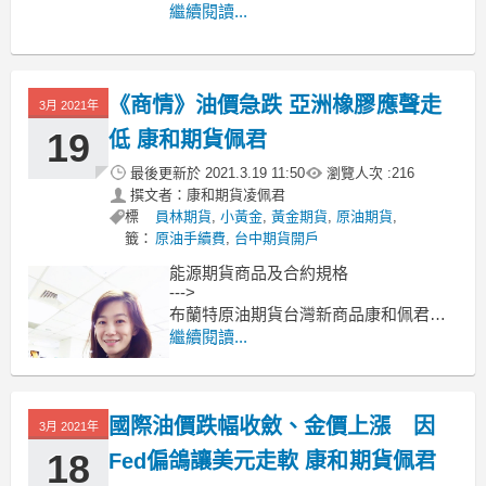
MoneyDJ新聞 2021-03-24 07:31:15 記者
繼續閱讀...
黃文章 報導
倫敦金屬交易所（LME）3個月基本金屬
期貨3月23日
《商情》油價急跌 亞洲橡膠應聲走
3月 2021年
19
低 康和期貨佩君
最後更新於
2021.3.19 11:50
瀏覽人次 :
216
撰文者：康和期貨凌佩君
標
員林期貨
,
小黃金
,
黃金期貨
,
原油期貨
,
籤：
原油手續費
,
台中期貨開戶
能源期貨商品及合約規格
--->
布蘭特原油期貨台灣新商品康和佩君介
紹
繼續閱讀...
--->
原油期貨、輕原油CL、小輕原油QM保
證金多少??輕原油期貨手續費??輕原油
國際油價跌幅收斂、金價上漲 因
交易時間??
3月 2021年
--------------------------------------------
18
Fed偏鴿讓美元走軟 康和期貨佩君