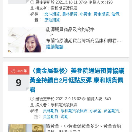
最後更新於
2021.3.18 11:07
瀏覽人次 :
193
撰文者：康和期貨凌佩君
標
北斗期貨
,
員林期貨
,
小黃金
,
黃金期貨
,
油價
,
籤：
原油期貨
能源期貨商品及合約規格
--->
布蘭特原油期貨台灣新商品康和佩君介
紹
繼續閱讀...
--->
原油期貨、輕原油CL、小輕原油QM保
證金多少??輕原油期貨手續費??輕原油
〈貴金屬盤後〉美參院通過預算協議
交易時間??
2月 2021年
--------------------------------------------
9
黃金持續自2月低點反彈 康和期貨佩
君
最後更新於
2021.2.9 13:02
瀏覽人次 :
349
撰文者：康和期貨凌佩君
標
員林期貨
,
康和期貨凌佩君
,
小黃金
,
黃金期貨
,
籤：
貴金期貨
,
海期
微黃金、小黃金保證金多少、黃金合約