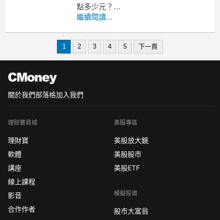
點多少元？
-----------------------------------------------------
繼續閱讀...
-----------------
MoneyDJ新聞 2020-11-06 10:21:33 記者
1
2
3
4
5
下一頁
關於我們
部落格
加入我們
理財寶商城
美股專區
理財寶
美股放大鏡
軟體
美股股市
講座
美股ETF
線上課程
模擬投資
影音
合作作者
股市大富翁