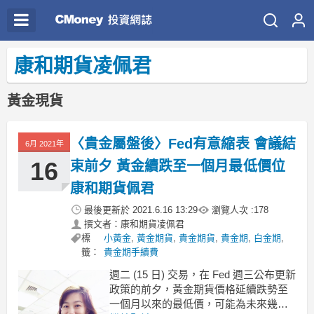
康和期貨凌佩君
黃金現貨
〈貴金屬盤後〉Fed有意縮表 會議結
6月 2021年
16
束前夕 黃金續跌至一個月最低價位
康和期貨佩君
最後更新於
2021.6.16 13:29
瀏覽人次 :
178
撰文者：康和期貨凌佩君
標
小黃金
,
黃金期貨
,
貴金期貨
,
貴金期
,
白金期
,
籤：
貴金期手續費
週二 (15 日) 交易，在 Fed 週三公布更新
政策的前夕，黃金期貨價格延續跌勢至
一個月以來的最低價，可能為未來幾個