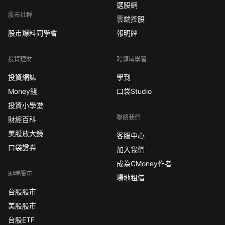
選股網
股市社群
雲端控股
股市爆料同學會
報明牌
投資理財
跨領域學習
投資網誌
學到
Money錢
口袋Studio
投資小學堂
聯絡我們
財經百科
美股放大鏡
客服中心
口袋證券
加入我們
成為CMoney作者
即時股市
場地租借
台股股市
美股股市
台股ETF