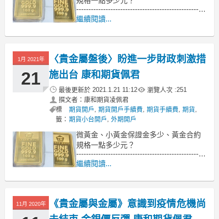
規格一點多少元？
-----------------------------------------------------
------
繼續閱讀...
週一 (8 日) 交易，黃金期貨價格連續第
二日上漲，自近期觸及的 2 個月低點持
續反彈。
〈貴金屬盤後〉盼進一步財政刺激措
1月 2021年
Stone
21
施出台 康和期貨佩君
最後更新於
2021.1.21 11:12
瀏覽人次 :
251
撰文者：康和期貨凌佩君
標
期貨開戶
,
期貨開戶手續費
,
期貨手續費
,
期貨
,
籤：
期貨小台開戶
,
外期開戶
微黃金、小黃金保證金多少、黃金合約
規格一點多少元？
-----------------------------------------------------
------
繼續閱讀...
週三 (20 日) 交易，黃金期貨價格收登近
2 週高點，係因市場預期拜登政府下將
有更進一步財政刺激措施出台，美元因
《貴金屬與金屬》意識到疫情危機尚
11月 2020年