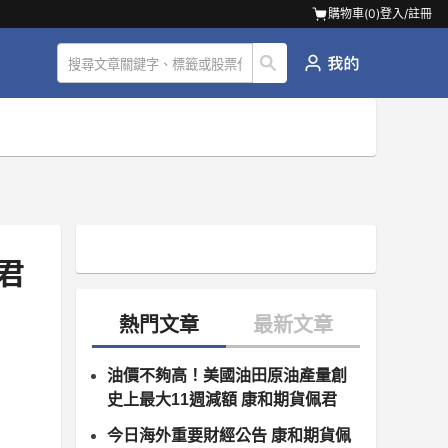
購物車(
0
)
登入/註冊
君
油價不夠高！美國油田原油產量創
史上最大11週減額 康和期貨佩君
今日海外重要財經公告 康和期貨佩