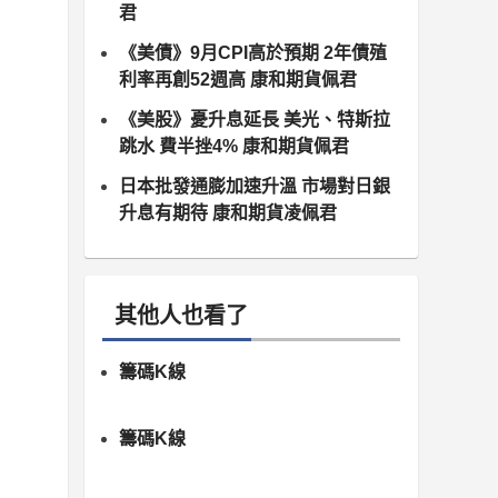
君
《美債》9月CPI高於預期 2年債殖
利率再創52週高 康和期貨佩君
《美股》憂升息延長 美光、特斯拉
跳水 費半挫4% 康和期貨佩君
日本批發通膨加速升溫 市場對日銀
升息有期待 康和期貨凌佩君
其他人也看了
籌碼K線
籌碼K線