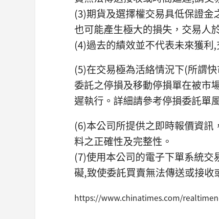
(3)期貨及選擇權交易具低保證
也可能產生極大的損失，交易人
(4)過去的績效並不代表未來獲
(5)在交易極為活絡情況下(所謂
委託之停損及移動停損單在被市
遲執行。詳細請參考停損委託單
(6)本公司所提供之即時報價資
料之正確性及完整性。
(7)使用本公司的電子下單系統交
礙,致使委託買賣無法傳送或接收
https://www.chinatimes.com/realtime