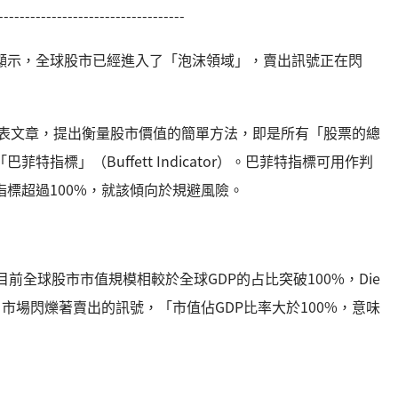
-----------------------------------
顯示，全球股市已經進入了「泡沫領域」，賣出訊號正在閃
發表文章，提出衡量股市價值的簡單方法，即是所有「股票的總
指標」（Buffett Indicator）。巴菲特指標可用作判
標超過100%，就該傾向於規避風險。
前全球股市市值規模相較於全球GDP的占比突破100%，Die
itz警告，市場閃爍著賣出的訊號，「市值佔GDP比率大於100%，意味