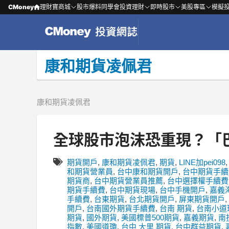
CMoney
理財寶商城
股市爆料同學會
投資理財
即時股市
美股專區
模擬
康和期貨凌佩君
康和期貨凌佩君
全球股市泡沫恐重現？「
期貨開戶
,
康和期貨凌佩君
,
期貨
,
LINE加pei098
和期貨營業員
,
台中康和期貨開戶
,
台中期貨手續
期貨商
,
台中期貨營業員推薦
,
台中選擇權手續費
期貨手續費
,
台中期貨現場
,
台中手機開戶
,
嘉義
手續費
,
台東期貨
,
台北期貨開戶
,
屏東期貨開戶
,
開戶
,
台南國外期貨手續費
,
台南 期貨
,
台南小道
期貨
,
國外期貨
,
美國標普500期貨
,
嘉義期貨
,
南
指數
,
美國道瓊
,
台中 大里 期貨
,
台中群益期貨
,