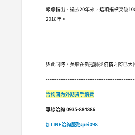
報導指出，過去20年來，這項指標突破10
2018年。
與此同時，美股在新冠肺炎疫情之際已大
-------------------------------------------------
洽詢國內外期貨手續費
專線洽詢 0935-884886
加LINE洽詢服務:pei098