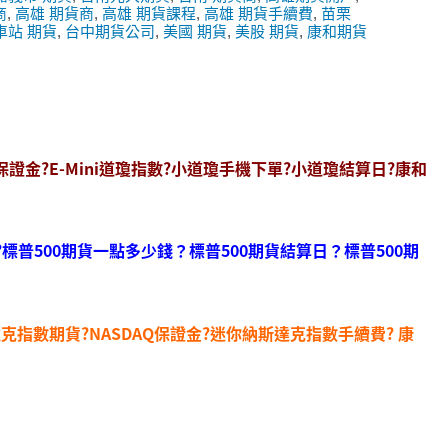
商
,
高雄 期貨商
,
高雄 期貨課程
,
高雄 期貨手續費
,
苗栗
車站 期貨
,
台中期貨公司
,
美國 期貨
,
美股 期貨
,
康和期貨
證金?E-Mini道瓊指數?小道瓊手機下單?小道瓊結算日?康和
貨?標普500期貨一點多少錢？標普500期貨結算日？標普500期
克指數期貨?NASDAQ保證金?迷你納斯達克指數手續費? 康