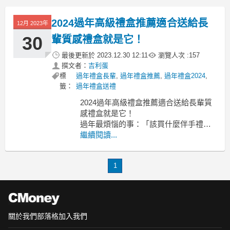
年禮盒送什麼, 新年禮盒ptt 新年禮盒
dcard
2024過年高級禮盒推薦適合送給長
送過年禮盒不僅是一種表達心意和祝福
12月 2023年
新年禮盒
30
輩質感禮盒就是它！
最後更新於
2023.12.30 12:11
瀏覽人次 :
157
撰文者：
吉利蛋
標
過年禮盒長輩
,
過年禮盒推薦
,
過年禮盒2024
,
籤：
過年禮盒送禮
2024過年高級禮盒推薦適合送給長輩質
感禮盒就是它！
過年最煩惱的事：「該買什麼伴手禮好
啊？」高級禮盒推薦
繼續閱讀...
高級禮盒推薦 高檔禮盒推薦2024 長輩禮
盒推薦 人氣禮盒推薦 養生禮盒推薦 平
1
價禮盒推薦 高級禮盒包裝 300元禮盒推
薦 過年禮盒排行
送給家中長輩、親友家走春時必須帶個
得
關於我們
部落格
加入我們