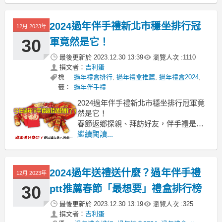
台南cp值高伴手禮 台南常溫伴手禮 台南
不用冰的伴手禮dcard 台南必買伴手禮
2024過年伴手禮新北市穩坐排行冠
12月 2023年
2024 台南甜點伴手禮 台南高鐵伴手禮
可以直接上網購物，購
30
軍竟然是它！
最後更新於
2023.12.30 13:39
瀏覽人次 :
1110
撰文者：
吉利蛋
標
過年禮盒排行
,
過年禮盒推薦
,
過年禮盒2024
,
籤：
過年伴手禮
2024過年伴手禮新北市穩坐排行冠軍竟
然是它！
春節返鄉探親、拜訪好友，伴手禮是必
備品過年伴手禮 新北市
繼續閱讀...
過年伴手禮 新北市 新北十大伴手禮冠軍
板橋必買伴手禮 板橋伴手禮dcard 新北
市伴手禮 中永和伴手禮 新北中和伴手禮
2024過年送禮送什麼？過年伴手禮
12月 2023年
中和伴手禮推薦 中和伴手禮ptt
你準備好要送給親友的
30
ptt推薦春節「最想要」禮盒排行榜
最後更新於
2023.12.30 13:19
瀏覽人次 :
325
撰文者：
吉利蛋