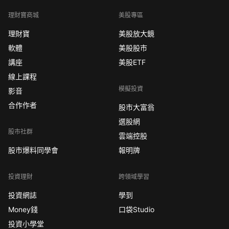
理財寶商城
美股專區
理財寶
美股放大鏡
軟體
美股股市
講座
美股ETF
線上課程
模擬投資
影音
合作作者
股市大富翁
選股網
股市社群
雲端控股
股市爆料同學會
報明牌
投資理財
跨領域學習
投資網誌
學到
Money錢
口袋Studio
投資小學堂