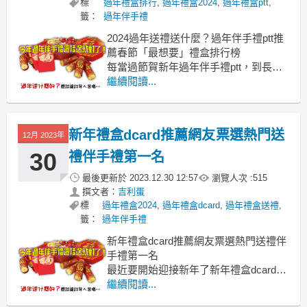
標
過年禮盒排行
,
過年禮盒2024
,
過年禮盒ptt
,
籤：
過年伴手禮
2024過年送禮送什麼？過年伴手禮ptt推
薦春節「最想要」禮盒排行榜
每當過節賀新年過年伴手禮ptt，到長輩
家拜訪時總需帶點得體的伴手禮
繼續閱讀...
2024過年伴手禮, 2024過年禮盒 2024新
年禮盒 2024年節禮盒推薦, 2024龍年禮
盒, 2024春節禮盒, 過年禮盒2024, 2024
新年禮盒dcard推薦網友票選熱門送
12月 2023年
30
禮伴手禮第一名
最後更新於
2023.12.30 12:57
瀏覽人次 :
515
撰文者：
吉利蛋
標
過年禮盒2024
,
過年禮盒dcard
,
過年禮盒送禮
,
籤：
過年伴手禮
新年禮盒dcard推薦網友票選熱門送禮伴
手禮第一名
最近要開始迎接新年了新年禮盒dcard
新年禮盒2024 ,新年禮盒推薦 ,新年禮盒
繼續閱讀...
公益 , 新年水果禮盒 ,新年禮盒包裝 , 新