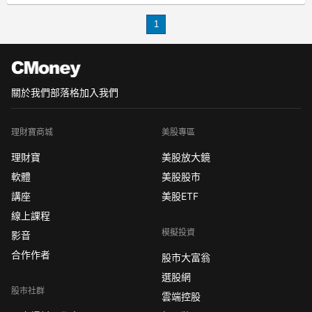
盒推薦 人氣禮盒推薦 養生禮盒推薦 平
1
價禮盒推薦 高級禮盒包裝 300元禮盒推
薦 過年禮盒排行
送給家中長輩、親友家走春時必須帶個
得
關於我們
部落格
加入我們
理財寶商城
美股專區
理財寶
美股放大鏡
軟體
美股股市
講座
美股ETF
線上課程
模擬投資
影音
合作作者
股市大富翁
選股網
股市社群
雲端控股