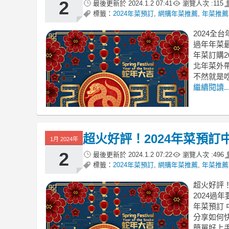
2
最後更新於
2024.1.2 07:41
瀏覽人次 :
115
標籤：
2024年菜預訂
,
網購年菜推薦
,
年菜推薦2
2024全
過年年菜最
年菜訂購20
北年菜外帶
不然就是
繼續閱讀..
超火好評！2024年菜預
1月 2024年
2
最後更新於
2024.1.2 07:22
瀏覽人次 :
496
標籤：
2024年菜預訂
,
網購年菜推薦
,
年菜推薦2
超火好評！
2024過
年菜預訂 
分享如何
簡單好上