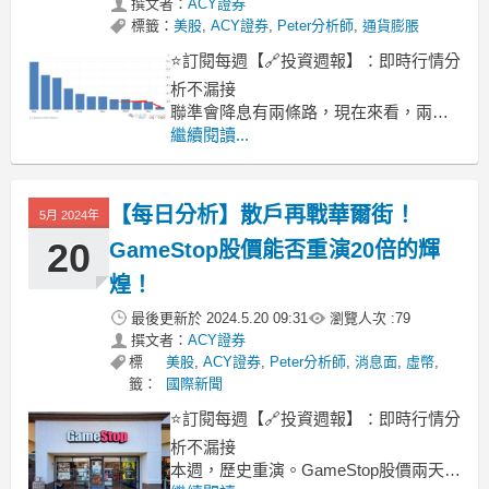
撰文者：
ACY證券
標籤：
美股
,
ACY證券
,
Peter分析師
,
通貨膨脹
⭐訂閱每週【🔗投資週報】：即時行情分
析不漏接
聯準會降息有兩條路，現在來看，兩條
路貌似都走得通！
繼續閱讀...
美國核心CPI同比
週三，美國統計局發佈通膨資料、不管
是CPI還是核心CPI表現均符合市場預
【每日分析】散戶再戰華爾街！
5月 2024年
期，全面低於前值。僵持了4個月之久的
20
GameStop股價能否重演20倍的輝
核心通膨率從上個月3.8%降至3.6%，再
次向2%的目
煌！
最後更新於
2024.5.20 09:31
瀏覽人次 :
79
撰文者：
ACY證券
標
美股
,
ACY證券
,
Peter分析師
,
消息面
,
虛幣
,
籤：
國際新聞
⭐訂閱每週【🔗投資週報】：即時行情分
析不漏接
本週，歷史重演。GameStop股價兩天內