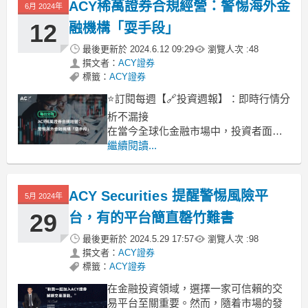
ACY稀萬證券合規經營：警惕海外金
6月 2024年
20%，有抄底機會嗎？
12
融機構「耍手段」
⏳精彩內容不錯過
最後更新於
2024.6.12 09:29
瀏覽人次 :
48
撰文者：
ACY證券
標籤：
ACY證券
⭐訂閱每週【🔗投資週報】：即時行情分
析不漏接
在當今全球化金融市場中，投資者面臨
着越來越複雜的環境。作為一家知名的
繼續閱讀...
國際金融服務提供商，ACY稀萬證券一
直以來致力於合規經營，保障客戶的利
益。然而，隨着市場的發展，一些海外
ACY Securities 提醒警惕風險平
5月 2024年
金融機構通過各種手段吸引投資者，甚
29
台，有的平台簡直罄竹難書
至採用不正當手段，這給投資者帶來了
巨大的
最後更新於
2024.5.29 17:57
瀏覽人次 :
98
撰文者：
ACY證券
標籤：
ACY證券
在金融投資領域，選擇一家可信賴的交
易平台至關重要。然而，隨着市場的發