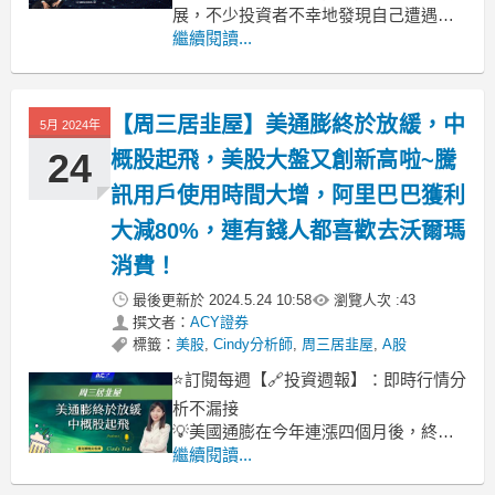
展，不少投資者不幸地發現自己遭遇了
一些不良交易平台，這些平台讓投資者
繼續閱讀...
陷入了諸多困境，對其財務和心理造成
了嚴重的損害。ACY 稀萬證券（ ACY
Securities ） 作為一家具備專業實力與
【周三居韭屋】美通膨終於放緩，中
5月 2024年
豐富經驗的金融機構，深知投資者面臨
的風險
24
概股起飛，美股大盤又創新高啦~騰
訊用戶使用時間大增，阿里巴巴獲利
大減80%，連有錢人都喜歡去沃爾瑪
消費！
最後更新於
2024.5.24 10:58
瀏覽人次 :
43
撰文者：
ACY證券
標籤：
美股
,
Cindy分析師
,
周三居韭屋
,
A股
⭐訂閱每週【🔗投資週報】：即時行情分
析不漏接
💡美國通膨在今年連漲四個月後，終於
見到放緩，美股大盤再創新高！
繼續閱讀...
💡騰訊廣告收入支撐獲利，用戶使用微