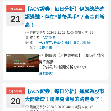
信的時間大增
💡阿里巴巴AI營收倍速成長，但為何獲
【ACY證券 | 每日分析】伊朗總統確
5月 2024年
利大減八成？
21
認遇難，存在“幕後黑手”？黃金創新
⏳精彩內容不錯過⏳
00:00 正片開始
高！
最後更新於
2024.5.21 13:41
瀏覽人次 :
38
撰文者：
ACY證券
標
ACY證券
,
Peter分析師
,
黃金
,
消息面
,
籤：
國際新聞
⭐訂閱每週【🔗投資週報】：即時行情分
析不漏接
一分鐘影片-新聞分析👈👀👈
昨日晚間，一架載有伊朗總統與外長的
繼續閱讀...
直升機在飛越一個山區時因大霧原因發
生硬著陸事故。
伊朗直升機殘骸畫面
【ACY證券 | 每日分析】通膨為股市
5月 2024年
事故發生後，伊朗已經派遣了大量部隊
20
大開綠燈！聯準會降息的路走寬了！
進行救援。根據土耳其無人機提供的熱
源低點，伊朗已經找到了
最後更新於
2024.5.20 09:40
瀏覽人次 :
46