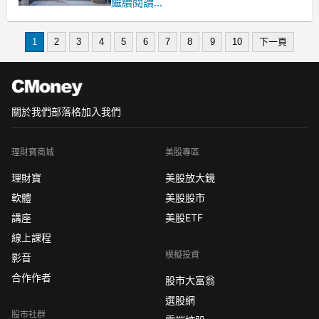
暴漲3倍。
繼續閱讀...
2021年，美國線下遊戲經銷商遊戲驛站
（GameStop）由於長年虧損疊加疫情影
1
2
3
4
5
6
7
8
9
10
下一頁
響，遭到華爾街集體做空。但在年初，
由散戶組織的大規模逼空行動卻，令股
價從20美元在短短兩週內飆升至483美
關於我們
部落格
加入我們
理財寶商城
美股專區
理財寶
美股放大鏡
軟體
美股股市
講座
美股ETF
線上課程
模擬投資
影音
合作作者
股市大富翁
選股網
股市社群