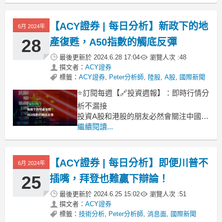
動中遭遇槍擊，右耳輕微受傷。刺殺者
當場被擊斃，遺體被發現在會場距離200
碼的屋頂上，是一名20歲的年輕男性。
【ACY證券 | 每日分析】新政下的地
6月 2024年
槍擊事件成為了所有人討論的焦點，關
28
產復甦，A50指數的觸底反彈
鍵是幕後黑手是誰？有人說
最後更新於
2024.6.28 17:04
瀏覽人次 :
48
撰文者：
ACY證券
標籤：
ACY證券
,
Peter分析師
,
陸股
,
A股
,
國際新聞
⭐訂閱每週【🔗投資週報】：即時行情分
析不漏接
投資A股和港股的朋友必然會關注中國房
地產的表現，尤其在5月中旬的新政發佈
繼續閱讀...
後，降息、降首付、取消限購等接連的
落地，讓市場開始期待房地產能否觸底
反彈。
【ACY證券 | 每日分析】即便川普不
6月 2024年
中國大陸房價月增長率
25
插嘴，拜登也難贏下辯論！
然而不巧的是，6月中旬發佈的房產數據
並沒有反映房市的回暖。畢竟新
最後更新於
2024.6.25 15:02
瀏覽人次 :
51
撰文者：
ACY證券
標籤：
技術分析
,
Peter分析師
,
消息面
,
國際新聞