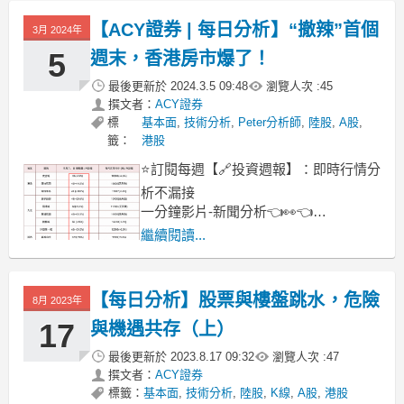
落地，讓市場開始期待房地產能否觸底
反彈。
【ACY證券 | 每日分析】“撤辣”首個
3月 2024年
中國大陸房價月增長率
5
週末，香港房市爆了！
然而不巧的是，6月中旬發佈的房產數據
並沒有反映房市的回暖。畢竟新
最後更新於
2024.3.5 09:48
瀏覽人次 :
45
撰文者：
ACY證券
標
基本面
,
技術分析
,
Peter分析師
,
陸股
,
A股
,
籤：
港股
⭐訂閱每週【🔗投資週報】：即時行情分
析不漏接
一分鐘影片-新聞分析👈👀👈
“撤辣”在粵語裡就是“撤掉辣招”，而辣招
繼續閱讀...
是指為了解決棘手問題而採取的強制措
施。
香港一直都是全球房價最高的地區之
【每日分析】股票與樓盤跳水，危險
8月 2023年
一，房價與收入的比例僅次於大陸一線
17
與機遇共存（上）
城市。
最後更新於
2023.8.17 09:32
瀏覽人次 :
47
撰文者：
ACY證券
標籤：
基本面
,
技術分析
,
陸股
,
K線
,
A股
,
港股