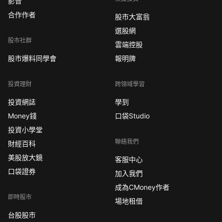
影音
合作作者
股市大富翁
選股網
股市社群
雲端控股
股市爆料同學會
報明牌
投資理財
跨領域學習
投資網誌
學到
Money錢
口袋Studio
投資小學堂
聯絡我們
財經百科
美股放大鏡
客服中心
口袋證券
加入我們
成為CMoney作者
即時股市
場地租借
台股股市