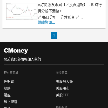
⭐訂閱版友專屬【🔗投資週報】：即時行
情分析不漏接⭐
🔗 每日分析一分鐘影音 🔗
用“跳水”這兩個字來形容這兩天的中國股
繼續閱讀...
市一點都不為過。A股與港股同時下滑，
其中房地產、保險、券商以及金融服務
1
等板塊跌幅最大。不難看出，市場的拋
售主要是圍繞房地產在做文章。的確，
最
關於我們
部落格
加入我們
理財寶商城
美股專區
理財寶
美股放大鏡
軟體
美股股市
講座
美股ETF
線上課程
模擬投資