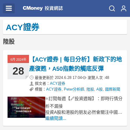
ACY證券
陸股
【ACY證券 | 每日分析】新政下的地
6月 2024年
28
產復甦，A50指數的觸底反彈
最後更新於
2024.6.28 17:04
瀏覽人次 :
48
撰文者：
ACY證券
標籤：
ACY證券
,
Peter分析師
,
陸股
,
A股
,
國際新聞
⭐訂閱每週【🔗投資週報】：即時行情分
析不漏接
投資A股和港股的朋友必然會關注中國房
地產的表現，尤其在5月中旬的新政發佈
繼續閱讀...
後，降息、降首付、取消限購等接連的