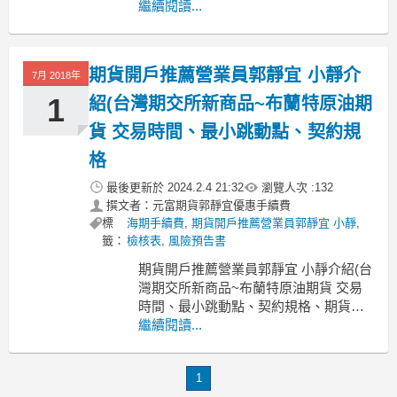
戶@新竹期貨開戶@苗栗期貨開戶@台
繼續閱讀...
中期貨開戶@彰化期貨開戶
元富期貨~小靜、國內外期貨手續費、元
富期貨營業員手續費、元富期貨選擇
期貨開戶推薦營業員郭靜宜 小靜介
7月 2018年
權、元富期貨郭靜宜、電子期貨、金融
期貨、ETF期
1
紹(台灣期交所新商品~布蘭特原油期
貨 交易時間、最小跳動點、契約規
格
最後更新於
2024.2.4 21:32
瀏覽人次 :
132
撰文者：元富期貨郭靜宜優惠手續費
標
海期手續費
,
期貨開戶推薦營業員郭靜宜 小靜
,
籤：
檢核表
,
風險預告書
期貨開戶推薦營業員郭靜宜 小靜介紹(台
灣期交所新商品~布蘭特原油期貨 交易
時間、最小跳動點、契約規格、期貨保
證金、期交稅、要簽檢核表、風險預告
繼續閱讀...
書)期貨保證金、期貨結算日、選擇權價
差、A50指數期貨手續費、摩台期貨手續
1
費、日經期貨手續費