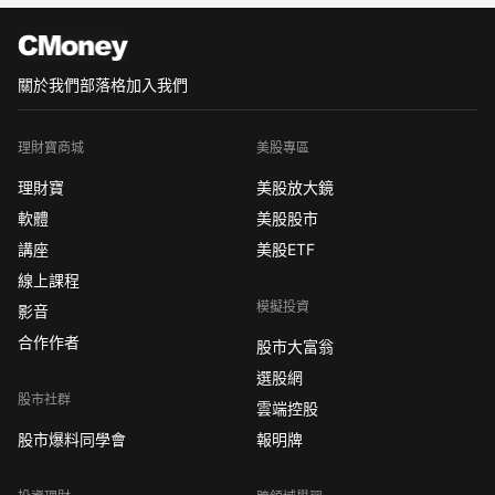
元富期貨~小靜、國內外期貨手續費、元
富期貨營業員手續費、元
關於我們
部落格
加入我們
理財寶商城
美股專區
理財寶
美股放大鏡
軟體
美股股市
講座
美股ETF
線上課程
模擬投資
影音
合作作者
股市大富翁
選股網
股市社群
雲端控股
股市爆料同學會
報明牌