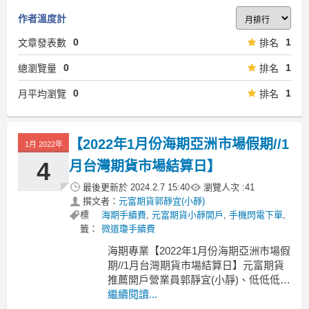
作者溫度計
0
1
文章發表數
排名
0
1
總瀏覽量
排名
0
1
月平均瀏覽
排名
【2022年1月份海期亞洲市場假期//1
1月 2022年
4
月台灣期貨市場結算日】
最後更新於
2024.2.7 15:40
瀏覽人次 :
41
撰文者：
元富期貨郭靜宜(小靜)
標
海期手續費
,
元富期貨小靜開戶
,
手機閃電下單
,
籤：
微道瓊手續費
海期專業【2022年1月份海期亞洲市場假
期//1月台灣期貨市場結算日】元富期貨
推薦開戶營業員郭靜宜(小靜)、低低低海
期手續費、期貨線上開戶、期貨全省開
繼續閱讀...
戶