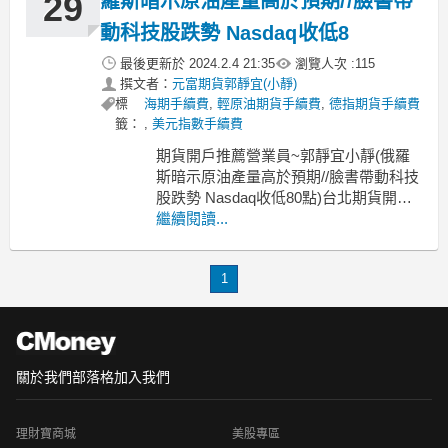
29
羅斯暗示原油產量高於預期//臉書帶
動科技股跌勢 Nasdaq收低8
最後更新於
2024.2.4 21:35
瀏覽人次 :
115
撰文者：
元富期貨郭靜宜(小靜)
標
海期手續費
,
輕原油期貨手續費
,
德指期貨手續費
籤：
,
美元指數手續費
期貨開戶推薦營業員~郭靜宜小靜(俄羅
斯暗示原油產量高於預期//臉書帶動科技
股跌勢 Nasdaq收低80點)台北期貨開戶
@桃園期貨開戶@中壢期貨開戶@新竹
繼續閱讀...
期貨開戶@苗栗期貨開戶@台中期貨開
戶@彰化期貨開戶
1
元富期貨~小靜、國內外期貨手續費、元
富期貨營業員手續費、元富期貨選擇
權、元富期貨郭靜宜、電
關於我們
部落格
加入我們
理財寶商城
美股專區