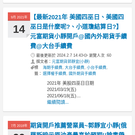
2022年1月份亞洲市場假期
【期貨 假期通知】&【股市休市】(現貨
【最新2021年 美國四巫日、美國四
9月 2021年
市場)
1/3(一):日本元旦假期
14
巫日是什麼呢?、小道瓊結算日?】
1/10(
元富期貨小靜開戶@國內外期貨手續
費@大台手續費
最後更新於
2024.2.7 14:43
瀏覽人次 :
60
撰文者：
元富期貨郭靜宜(小靜)
標
海期手續費
,
大台手續費
,
小台手續費
,
籤：
選擇權手續費
,
國外期貨手續費
2021年 美股四巫日日期
2021/03/19(五)
2021/06/18(五)
2021/09/17(五)
繼續閱讀...
2021/12/17(五)
【最新2021年 美國四巫日、美國四巫日
是什麼呢?、小道瓊結算日?】元富期貨
期貨開戶推薦營業員~郭靜宜小靜(俄
7月 2018年
小靜開戶@國內外期貨手續費@大台手
續費@小台手續費@選