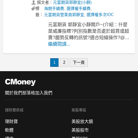
撰文者：
元富期貨郭靜宜(小靜)
標
海期手續費
,
選擇權手續費
,
籤：
元富期貨營業員郭靜宜
,
選擇權多次IOC
元富期貨 郭靜宜小靜開戶~(介紹：什麼
是威廉指標?判別指數是否處於超買或超
賣?趨勢反轉的訊號?適合短線操作?@大
台手續費@小台手續費@選擇權手續費
繼續閱讀...
@個股期貨手續費@優惠洽詢@不限口
數@全台開戶
1
2
下一頁
元富期貨~小靜、國內外期貨手續費、元
富期貨營業員手續費、元富期貨選擇
權、元富期貨郭靜宜、電子期貨、金
關於我們
部落格
加入我們
理財寶商城
美股專區
理財寶
美股放大鏡
軟體
美股股市