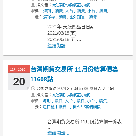
撰文者：
元富期貨郭靜宜(小靜)
標
海期手續費
,
大台手續費
,
小台手續費
,
籤：
選擇權手續費
,
國外期貨手續費
2021年 美股四巫日日期
2021/03/19(五)
2021/06/18(五)
2021/09/17(五)
繼續閱讀...
2021/12/17(五)
【最新2021年 美國四巫日、美國四巫日
是什麼呢?、小道瓊結算日?】元富期貨
台灣期貨交易所 11月份結算價為
11月 2019年
小靜開戶@國內外期貨手續費@大台手
續費@小台手續費@選
20
11608點
最後更新於
2024.2.7 09:57
瀏覽人次 :
154
撰文者：
元富期貨郭靜宜(小靜)
標
海期手續費
,
大台手續費
,
小台手續費
,
籤：
選擇權手續費
,
手機APP雲端觸價
台灣期貨交易所 11月份結算價一覽表
元富期貨~小靜
繼續閱讀...