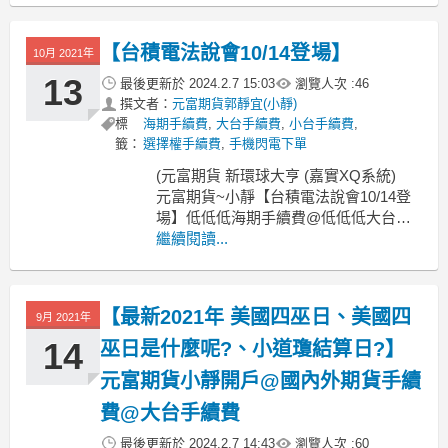
算日喔~可以來看一下^^
●香港期貨交易所(HKF)
【台積電法說會10/14登場】
10月 2021年
本資料僅供參考，相關資訊請以交易所
13
最後更新於
2024.2.7 15:03
瀏覽人次 :
46
公告為準。
撰文者：
元富期貨郭靜宜(小靜)
標
海期手續費
,
大台手續費
,
小台手續費
,
籤：
選擇權手續費
,
手機閃電下單
(元富期貨 新環球大亨 (嘉實XQ系統)
元富期貨~小靜【台積電法說會10/14登
場】低低低海期手續費@低低低大台手
續費@低低低小台手續費@低低低選擇
繼續閱讀...
權手續費@低低低個股期貨手續費
元富期貨~小靜、國內外期貨手續費、元
富期貨營業員手續費、元富期貨選擇
【最新2021年 美國四巫日、美國四
9月 2021年
權、元富期貨郭靜宜、電子期貨、金融
期貨
14
巫日是什麼呢?、小道瓊結算日?】
元富期貨小靜開戶@國內外期貨手續
費@大台手續費
最後更新於
2024.2.7 14:43
瀏覽人次 :
60