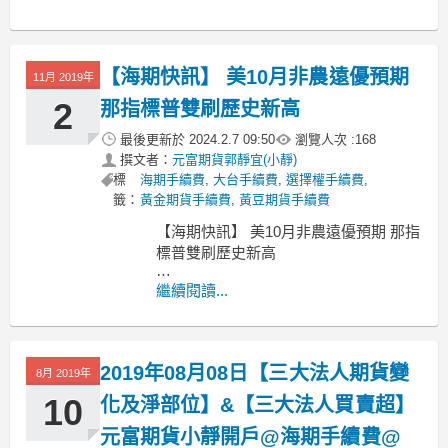
手機：0958-029-758
LINE ID: jojo7824000
【海期快訊】 美10月非農遠優預期
11月 2019年
2
那指標普雙刷歷史新高
最後更新於
2024.2.7 09:50
瀏覽人次 :
168
撰文者：
元富期貨郭靜宜(小靜)
標
海期手續費
,
大台手續費
,
選擇權手續費
,
籤：
黃金期貨手續費
,
黃豆期貨手續費
【海期快訊】 美10月非農遠優預期 那指
標普雙刷歷史新高
隨著 11 月份的到來，美股開局順利！週
繼續閱讀...
五 (1 日) 強勁的非農就業報告，美中高
層級談判取得原則共識的消息，提振華
爾街信心，道瓊指數漲逾 300 點，標普
2019年08月08日【三大法人期貨變
500 指數本週第三度刷下歷史新高，那
8月 2019年
斯達克指數也創下新高。
10
化及淨部位】&【三大法人買賣超】
元富期貨小靜開戶@海期手續費@