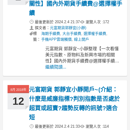
關性】國內外期貨手續費@選擇權手
續
最後更新於
2024.2.4 21:37
瀏覽人次 :
172
撰文者：
元富期貨郭靜宜(小靜)
標
海期手續費
,
大台手續費
,
選擇權手續費
,
籤：
手機APP雲端觸價
,
線上開戶
元富期貨 郭靜宜~小靜整理【一次看懂
美元指數、原物料及新興市場的相關
性】國內外期貨手續費@選擇權手續費
@個股期貨手續費@不限口數@全台開
繼續閱讀...
戶
元富期貨~小靜、國內外期貨手續費、元
富期貨營業員手續費、元富期貨選擇
元富期貨 郭靜宜小靜開戶~(介紹：
8月 2018年
權、元富期貨郭靜宜、電子期貨、金融
期貨、ETF期貨手續費、選擇權、元富
12
什麼是威廉指標?判別指數是否處於
期貨軟體、期貨、
超買或超賣?趨勢反轉的訊號?適合
短
最後更新於
2024.2.4 21:33
瀏覽人次 :
114