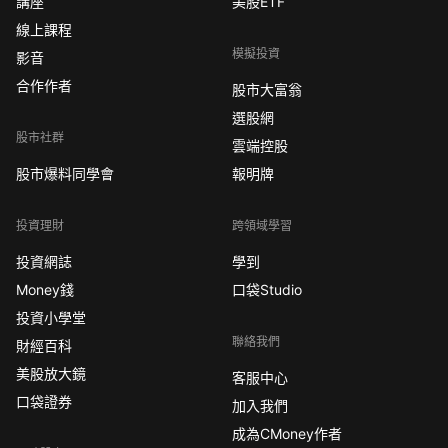
講座
美股ETF
線上課程
模擬投資
影音
合作作者
股市大富翁
選股網
股市社群
雲端控股
股市爆料同學會
報明牌
投資理財
跨領域學習
投資網誌
學到
Money錢
口袋Studio
投資小學堂
聯絡我們
財經百科
美股放大鏡
客服中心
口袋證券
加入我們
成為CMoney作者