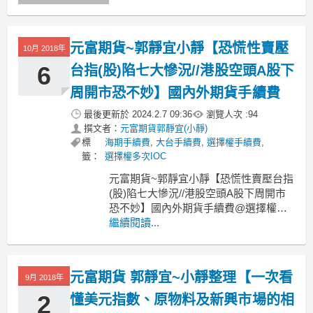
下滑，導致市場預期歐洲央行加碼寬鬆
力道將會增加，推升推動美債殖利率走
跌，加上美國總統川普表示，中美貿易
元富期貨~郭靜宜小靜【恐慌性賣壓
談判仍有很長的路要走，且3,250億美元
10月 2018年
商品關稅仍有可能課
6
台指(股)陷七大慘況//港股空頭A股下
周開市恐不妙】國內外期貨手續費
最後更新於
2024.2.7 09:36
瀏覽人次 :
94
撰文者：
元富期貨郭靜宜(小靜)
標
海期手續費
,
大台手續費
,
選擇權手續費
,
籤：
選擇權多次IOC
元富期貨~郭靜宜小靜【恐慌性賣壓台指
(股)陷七大慘況//港股空頭A股下周開市
恐不妙】國內外期貨手續費@選擇權手
續費@個股期貨手續費@不限口數@全
繼續閱讀...
台開戶
元富期貨~小靜、國內外期貨手續費、元
富期貨營業員手續費、元富期貨選擇
元富期貨 郭靜宜~小靜整理【一次看
9月 2018年
權、元富期貨郭靜宜、電子期貨、金融
期貨、ETF期貨手續費、選擇權、元富
2
懂美元指數、原物料及新興市場的相
期貨