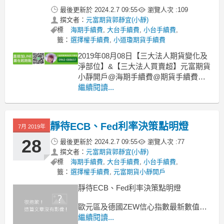
最後更新於
2024.2.7 09:55
瀏覽人次 :
109
撰文者：
元富期貨郭靜宜(小靜)
標
海期手續費
,
大台手續費
,
小台手續費
,
籤：
選擇權手續費
,
小道瓊期貨手續費
2019年08月08日【三大法人期貨變化及
淨部位】&【三大法人買賣超】元富期貨
小靜開戶@海期手續費@期貨手續費@
優惠洽詢
繼續閱讀...
大家好~元富期貨小靜 整理期貨、現貨
市場籌碼面資料^^
靜待ECB、Fed利率決策點明燈
7月 2019年
28
最後更新於
2024.2.7 09:55
瀏覽人次 :
77
撰文者：
元富期貨郭靜宜(小靜)
標
海期手續費
,
大台手續費
,
小台手續費
,
籤：
選擇權手續費
,
元富期貨小靜開戶
靜待ECB、Fed利率決策點明燈
歐元區及德國ZEW信心指數最新數值
為-20.3及-24.5，皆較前值的20.2及-21.1
繼續閱讀...