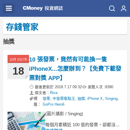
存錢管家
抽獎
10 張發票，竟然有可能換一隻
10月 2017年
18
iPhoneX...怎麼辦到？【免費下載發
票對獎 APP】
最後更新於
2018.7.17 09:32
瀏覽人次 :
8390
撰文者：
Riva
標
發票
,
中發票集點王
,
抽獎
,
iPhone X
,
Singing
,
籤：
GoPro Hero6
(圖片攝影 / Singing)
每個月累積近 100 張的發票，卻都沒中