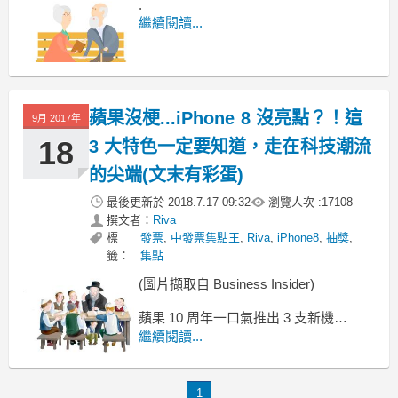
.
繼續閱讀...
蘋果沒梗...iPhone 8 沒亮點？！這
9月 2017年
18
3 大特色一定要知道，走在科技潮流
的尖端(文末有彩蛋)
最後更新於
2018.7.17 09:32
瀏覽人次 :
17108
撰文者：
Riva
標
發票
,
中發票集點王
,
Riva
,
iPhone8
,
抽獎
,
籤：
集點
(圖片擷取自 Business Insider)
蘋果 10 周年一口氣推出 3 支新機
好像沒亮點？！
繼續閱讀...
每年的 9 月 、10 月就是果粉期待的日子
Apple 即將推出新一代 iPhone ，尤其今
年是 10 周年！
1