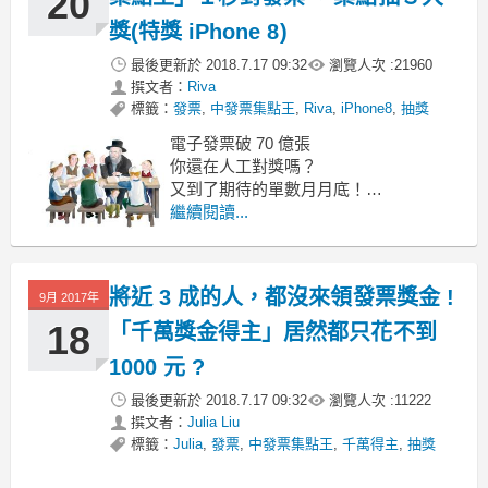
20
獎(特獎 iPhone 8)
最後更新於
2018.7.17 09:32
瀏覽人次 :
21960
撰文者：
Riva
標籤：
發票
,
中發票集點王
,
Riva
,
iPhone8
,
抽獎
電子發票破 70 億張
你還在人工對獎嗎？
又到了期待的單數月月底！
因為 25 號就是「統一發票中獎號碼」開
繼續閱讀...
獎！
滿心幻想自己就是下一個千萬富翁
不然... 200元 無魚，蝦也好
將近 3 成的人，都沒來領發票獎金 !
9月 2017年
18
「千萬獎金得主」居然都只花不到
1000 元 ?
最後更新於
2018.7.17 09:32
瀏覽人次 :
11222
撰文者：
Julia Liu
標籤：
Julia
,
發票
,
中發票集點王
,
千萬得主
,
抽獎