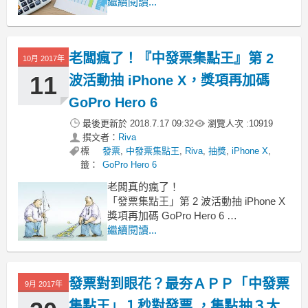
獎？
繼續閱讀...
你有過這樣的經驗嗎 ?
今天和你分享一個 APP
１秒掃發票對獎
老闆瘋了！『中發票集點王』第 2
10月 2017年
11
波活動抽 iPhone X，獎項再加碼
GoPro Hero 6
最後更新於
2018.7.17 09:32
瀏覽人次 :
10919
撰文者：
Riva
標
發票
,
中發票集點王
,
Riva
,
抽獎
,
iPhone X
,
籤：
GoPro Hero 6
老闆真的瘋了！
「發票集點王」第 2 波活動抽 iPhone X
獎項再加碼 GoPro Hero 6
超過 200 個獎項名額等你搶
繼續閱讀...
只要下載最新發票 APP 【發票集點王】
掃描發票，累積 100 點，就可以獲得 1
張抽獎券
發票對到眼花？最夯ＡＰＰ「中發票
9月 2017年
集點王」１秒對發票 ，集點抽３大