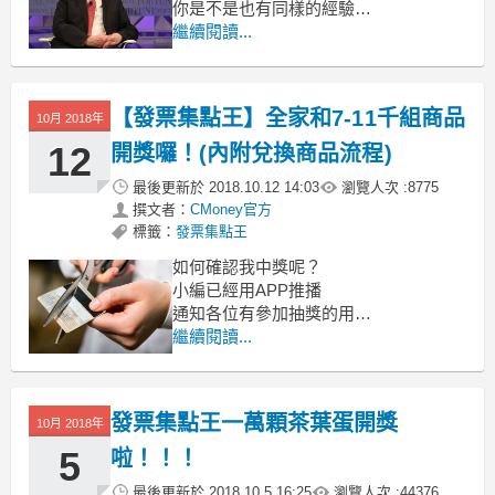
你是不是也有同樣的經驗
總覺得帳單源源不絕的來
繼續閱讀...
有時候一忙忘記了，遲繳個三五天
好不容易在下班時間
【發票集點王】全家和7-11千組商品
10月 2018年
12
開獎囉！(內附兌換商品流程)
最後更新於
2018.10.12 14:03
瀏覽人次 :
8775
撰文者：
CMoney官方
標籤：
發票集點王
如何確認我中獎呢？
小編已經用APP推播
通知各位有參加抽獎的用戶
您的抽獎結果唷！
繼續閱讀...
手機擋掉小編的通知，
沒收到怎麼辦呢？
發票集點王一萬顆茶葉蛋開獎
10月 2018年
5
啦！！！
最後更新於
2018.10.5 16:25
瀏覽人次 :
44376