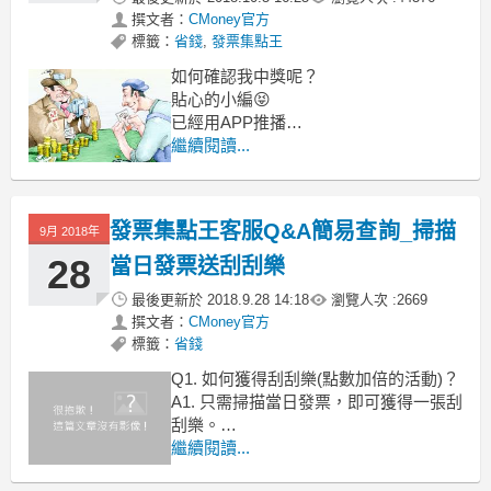
撰文者：
CMoney官方
標籤：
省錢
,
發票集點王
如何確認我中獎呢？
貼心的小編😝
已經用APP推播
通知各位有參加
繼續閱讀...
茶葉蛋抽獎的用戶
您的抽獎結果唷！
發票集點王客服Q&A簡易查詢_掃描
9月 2018年
28
當日發票送刮刮樂
最後更新於
2018.9.28 14:18
瀏覽人次 :
2669
撰文者：
CMoney官方
標籤：
省錢
Q1. 如何獲得刮刮樂(點數加倍的活動)？
A1. 只需掃描當日發票，即可獲得一張刮
刮樂。
繼續閱讀...
Q2. 我掃當日發票，卻沒有跳出刮刮
樂，怎麼辦？