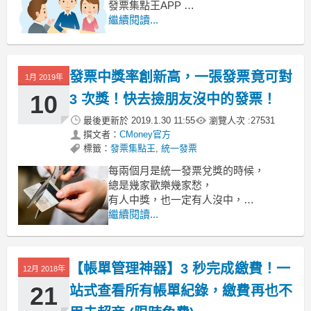
發票集點王APP
讓你沒中的發票再多一次中獎的機會，
繼續閱讀...
完勝 財政部官方 統一發票APP，
只要掃發票集點，萬元大獎等你帶回
家：
發票中獎率創新高，一張發票竟可對
1月 2019年
10
3 次獎！快去撿朋友沒中的發票！
最後更新於
2019.1.30 11:55
瀏覽人次 :
27531
撰文者：
CMoney官方
標籤：
發票集點王
,
統一發票
每兩個月是統一發票兌獎的時候，
總是幾家歡樂幾家愁，
有人中獎，也一定有人沒中，
到底怎麼樣才能提高中獎率呢？( 吶喊 )
繼續閱讀...
使用發票集點王APP對發票，
讓你的一張發票可以對 3 次獎！
【帳單管理神器】3 秒完成繳費！一
12月 2018年
21
站式查看所有帳單紀錄，繳費再也不