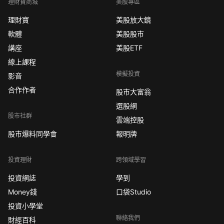
理財寶商城
美股專區
理財寶
美股放大鏡
軟體
美股股市
講座
美股ETF
線上課程
模擬投資
影音
合作作者
股市大富翁
選股網
股市社群
雲端控股
股市爆料同學會
報明牌
投資理財
跨領域學習
投資網誌
學到
Money錢
口袋Studio
投資小學堂
聯絡我們
財經百科