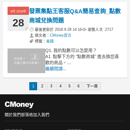
A2 . 沒有跳出刮刮樂的可能是網路異
發票集點王客服Q&A簡易查詢_點數
常，但點數會依刮刮樂的機率發送，您
9月 2018年
的權益還是不會受損喔~~
28
商城兌換問題
最後更新於
2018.9.28 14:16
瀏覽人次 :
2717
撰文者：
CMoney官方
標籤：
省錢
Q1. 我的點數可以怎麼用？
A1. 點擊下方的 "點數商城" 進去換您喜
歡的商品，
標題有寫抽獎的就是抽獎類商品，沒特
繼續閱讀...
別寫的就是直接兌換的商品。
(商品頁面都會寫清楚)
1
2
3
4
5
6
下一頁
Q2.兌換的條碼在哪？ 或兌換紀錄在哪
裡？
A2.您點擊下方的點數商
關於我們
部落格
加入我們