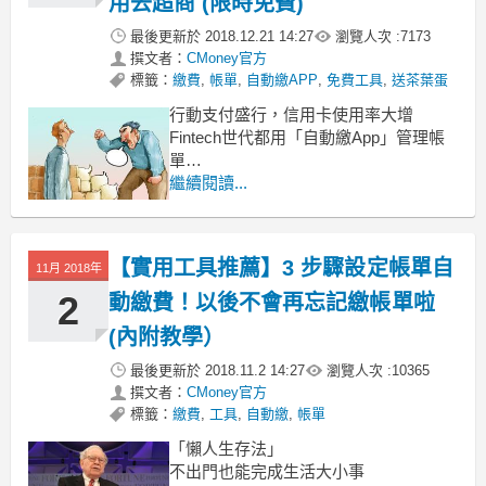
用去超商 (限時免費)
最後更新於
2018.12.21 14:27
瀏覽人次 :
7173
撰文者：
CMoney官方
標籤：
繳費
,
帳單
,
自動繳APP
,
免費工具
,
送茶葉蛋
行動支付盛行，信用卡使用率大增
Fintech世代都用「自動繳App」管理帳
單
不論是太過忙碌，或是一時疏忽
繼續閱讀...
幾乎每個人都有忘記繳費的時刻
只要簡單的幾個步驟
【實用工具推薦】3 步驟設定帳單自
11月 2018年
2
動繳費！以後不會再忘記繳帳單啦
(內附教學）
最後更新於
2018.11.2 14:27
瀏覽人次 :
10365
撰文者：
CMoney官方
標籤：
繳費
,
工具
,
自動繳
,
帳單
「懶人生存法」
不出門也能完成生活大小事