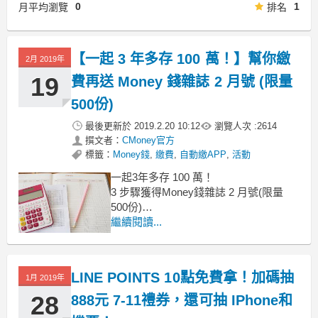
0
1
月平均瀏覽
排名
【一起 3 年多存 100 萬！】幫你繳
2月 2019年
19
費再送 Money 錢雜誌 2 月號 (限量
500份)
最後更新於
2019.2.20 10:12
瀏覽人次 :
2614
撰文者：
CMoney官方
標籤：
Money錢
,
繳費
,
自動繳APP
,
活動
一起3年多存 100 萬！
3 步驟獲得Money錢雜誌 2 月號(限量
500份)
Money錢雜誌 2 月號封面故事與你分享
繼續閱讀...
【她用記帳減肥法，3 年多存100萬】
靠 4%法則退休金用不完
LINE POINTS 10點免費拿！加碼抽
1月 2019年
28
888元 7-11禮券，還可抽 IPhone和