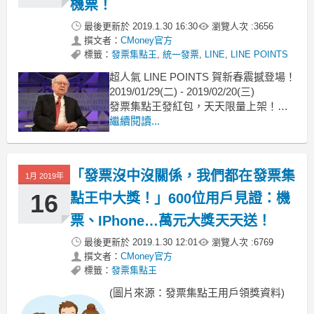
機票！
最後更新於
2019.1.30 16:30
瀏覽人次 :
3656
撰文者：
CMoney官方
標籤：
發票集點王
,
統一發票
,
LINE
,
LINE POINTS
超人氣 LINE POINTS 賀新春震撼登場！
2019/01/29(二) - 2019/02/20(三)
發票集點王發紅包，天天限量上架！！
繼續閱讀...
3 步驟領取LINE POINTS 10 點
加碼再抽888 元 7-11禮券唷！
「發票沒中沒關係，我們都在發票集
1月 2019年
16
點王中大獎！」600位用戶見證：機
票、IPhone…萬元大獎天天送！
最後更新於
2019.1.30 12:01
瀏覽人次 :
6769
撰文者：
CMoney官方
標籤：
發票集點王
(圖片來源：發票集點王用戶領獎資料)