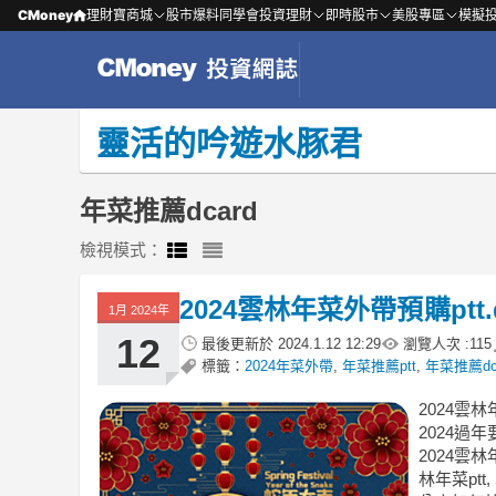
CMoney
理財寶商城
股市爆料同學會
投資理財
即時股市
美股專區
模擬
靈活的吟遊水豚君
年菜推薦dcard
檢視模式：
2024雲林年菜外帶預購ptt
1月 2024年
12
最後更新於
2024.1.12 12:29
瀏覽人次 :
115
標籤：
2024年菜外帶
,
年菜推薦ptt
,
年菜推薦dc
2024雲林
2024過
2024雲林
林年菜ptt,