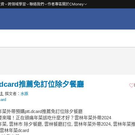
投資
跨領域學習
聯絡我們
作者專區
關於CMoney
.dcard推薦免訂位除夕餐廳
撰文者：
水豚
ard
年菜外帶預購ptt.dcard推薦免訂位除夕餐廳
年要來囉！正在頭痛年菜該吃什麼才好？雲林年菜外帶2024
年菜, 雲林市 除夕餐廳, 雲林餐廳訂位, 雲林年菜外帶2024, 雲林年菜推
 雲林年菜dcard