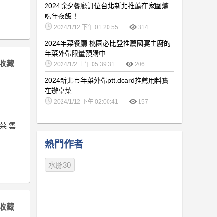
2024除夕餐廳訂位台北新北推薦在家圍爐
吃年夜飯！
2024/1/12 下午 01:20:55
314
2024年菜餐廳 桃園必比登推薦國宴主廚的
年菜外帶限量預購中
收藏
2024/1/2 上午 05:39:31
206
2024新北市年菜外帶ptt.dcard推薦用料實
在辦桌菜
2024/1/12 下午 02:00:41
157
菜 雲
熱門作者
水豚30
收藏