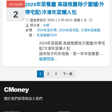
預訂台中 2024飯店年菜
2024年菜餐廳 高雄推薦除夕圍爐/外
1月 2024年
年夜飯不再是頭痛的問題囉年菜預訂
2024
2
帶宅配/冷凍年菜懶人包
不用再擔心要去哪間餐廳吃
最後更新於
2024.1.2 05:58
瀏覽人次 :
72
撰文者：
水豚
標
2024年菜外帶
,
2024年菜宅配
,
冷凍年菜推薦
,
籤：
年菜推薦2024
2024年菜餐廳 高雄推薦除夕圍爐/外帶宅
配/冷凍年菜懶人包
過年除夕的年夜飯，是一年中很重要的
一餐年菜餐廳 高雄
繼續閱讀...
年菜餐廳 高雄 高雄除夕餐廳2024 高雄
年菜外帶2024 高雄過年年菜 高雄除夕圍
1
2
3
下一頁
爐餐廳2024 高雄過年餐廳推薦 高雄圍爐
餐廳 高雄除夕有開的餐廳
但準備年菜是件
關於我們
部落格
加入我們