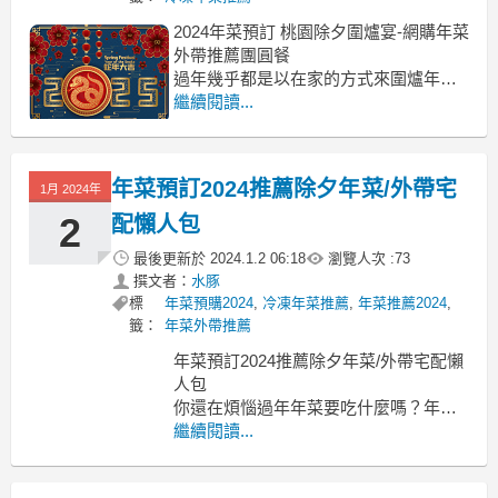
2024年菜預訂 桃園除夕圍爐宴-網購年菜
外帶推薦團圓餐
過年幾乎都是以在家的方式來圍爐年菜
預訂 桃園
繼續閱讀...
年菜預訂 桃園 桃園年菜2024 桃園年菜
推薦 桃園除夕餐廳2024 2024年菜預訂
桃園年夜飯餐廳2024 桃園年菜外帶2024
年菜預訂2024推薦除夕年菜/外帶宅
1月 2024年
中壢年菜推薦
網購外帶年菜已是現在最熱門的選
2
配懶人包
最後更新於
2024.1.2 06:18
瀏覽人次 :
73
撰文者：
水豚
標
年菜預購2024
,
冷凍年菜推薦
,
年菜推薦2024
,
籤：
年菜外帶推薦
年菜預訂2024推薦除夕年菜/外帶宅配懶
人包
你還在煩惱過年年菜要吃什麼嗎？年菜
預訂2024
繼續閱讀...
年菜預訂2024 年菜預訂推薦 2024年菜
預訂高雄 2024年菜預訂台北 2024年菜