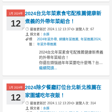
北市年菜2024 新北市年菜ptt 新北市年菜
dcard 新北市除夕餐廳2024 新北市年菜
2024台北年菜素食宅配推薦健康新
1月 2024年
推薦 新北市年菜餐廳推薦 新北市年菜預
購 新北市
12
煮義的外帶年菜組合！
最後更新於
2024.1.12 13:37
瀏覽人次 :
67
撰文者：
水豚
標
2024年菜外帶
,
網購年菜推薦
,
年菜推薦2024
,
籤：
年菜外帶推薦
2024台北年菜素食宅配推薦健康新煮義
的外帶年菜組合！
你還在煩惱過年年菜要吃什麼嗎？台北
年菜 素食
繼續閱讀...
台北年菜 素食 素食年菜宅配 2024素食
年菜 素食年菜宅配推薦 2024素食年菜宅
配 素食年菜台中 台北素食年菜外帶
2024除夕餐廳訂位台北新北推薦在
1月 2024年
年夜飯不再是頭痛的問題囉台北年菜 素
食
12
家圍爐吃年夜飯！
不用再擔心要去
最後更新於
2024.1.12 13:20
瀏覽人次 :
314
撰文者：
水豚