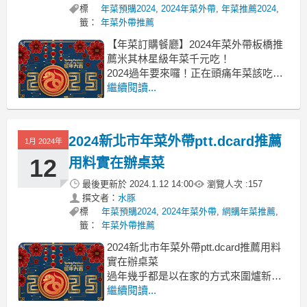
標
年菜預購2024
,
2024年菜外帶
,
年菜推薦2024
,
籤：
年菜外帶推薦
【年菜訂購餐廳】2024年菜外帶板橋推
薦米其林星級年菜千元吃！
2024過年要來囉！正在頭痛年菜該吃什
麼才好？2024年菜外帶板橋
繼續閱讀...
2024年菜外帶板橋 板橋年菜外帶 板橋年
菜2024 板橋年菜推薦 板橋年菜ptt 板橋
年菜dcard 板橋年菜外帶2024 板橋年菜
2024新北市年菜外帶ptt.dcard推薦
1月 2024年
餐廳 板橋年菜訂購 土
12
用料實在辦桌菜
最後更新於
2024.1.12 14:00
瀏覽人次 :
157
撰文者：
水豚
標
年菜預購2024
,
2024年菜外帶
,
網購年菜推薦
,
籤：
年菜外帶推薦
2024新北市年菜外帶ptt.dcard推薦用料
實在辦桌菜
過年幾乎都是以在家的方式來圍爐新北
市年菜外帶
繼續閱讀...
2024年菜外帶新北市 新北市年菜外帶 新