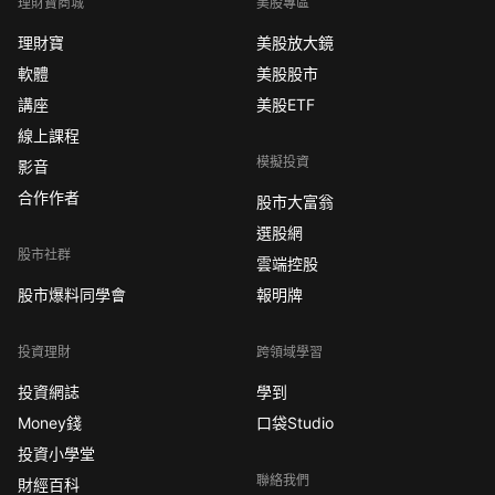
理財寶商城
美股專區
理財寶
美股放大鏡
軟體
美股股市
講座
美股ETF
線上課程
模擬投資
影音
合作作者
股市大富翁
選股網
股市社群
雲端控股
股市爆料同學會
報明牌
投資理財
跨領域學習
投資網誌
學到
Money錢
口袋Studio
投資小學堂
聯絡我們
財經百科