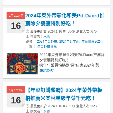
2024年菜外帶彰化和美Ptt.Dacrd推
1月 2024年
16
薦除夕餐廳特別好吃！
最後更新於
2024.1.16 04:08
瀏覽人次 :
675
撰文者：
水豚
標
2024年菜外帶
,
2024年菜宅配
,
年菜推薦2024
,
籤：
年菜外帶推薦
2024年菜外帶彰化和美Ptt.Dacrd推薦除
夕餐廳特別好吃！
過年年菜最怕遇到"雷"店家2024年菜外
帶彰化
繼續閱讀...
彰化年菜外帶2024 彰化除夕餐廳2024
員林年菜2024 員林除夕餐廳 和美年菜推
薦 彰化年菜推薦 彰化年菜ptt 彰化年菜
【年菜訂購餐廳】2024年菜外帶板
1月 2024年
dcard
不然就是
16
橋推薦米其林星級年菜千元吃！
最後更新於
2024.1.16 03:35
瀏覽人次 :
323
撰文者：
水豚