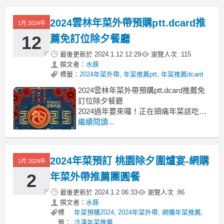
ptt, 南投年菜dcard, 南投除夕餐廳2024,
南投年菜推薦, 南投年菜餐廳推薦, 南投
2024雲林年菜外帶預購ptt.dcard推
年菜預購, 南投年菜宅配
1月 2024年
12
薦免訂位除夕餐廳
最後更新於
2024.1.12 12:29
瀏覽人次 :
115
撰文者：
水豚
標籤：
2024年菜外帶
,
年菜推薦ptt
,
年菜推薦dcard
2024雲林年菜外帶預購ptt.dcard推薦免
訂位除夕餐廳
2024過年要來囉！正在頭痛年菜該吃什
麼才好？雲林年菜外帶2024
繼續閱讀...
2024雲林年菜, 雲林市 除夕餐廳, 雲林餐
廳訂位, 雲林年菜外帶2024, 雲林年菜推
薦, 雲林年菜ptt, 雲林年菜dcard
2024年菜預訂 桃園除夕圍爐宴-網購
1月 2024年
分享如何快速煮出健
2
年菜外帶推薦團圓餐
最後更新於
2024.1.2 06:33
瀏覽人次 :
86
撰文者：
水豚
標
年菜預購2024
,
2024年菜外帶
,
網購年菜推薦
,
籤：
冷凍年菜推薦