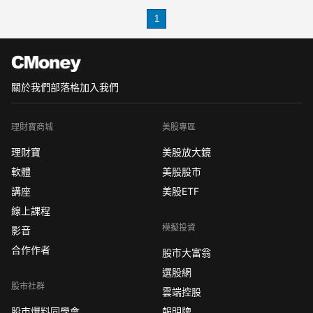
dcard 1000元交換禮物dcard 聖誕節禮物
1
女友dcard 500元交換禮物dcard 最實用
的禮物dcard 300元交
關於我們
部落格
加入我們
理財寶商城
美股專區
理財寶
美股放大鏡
軟體
美股股市
講座
美股ETF
線上課程
模擬投資
影音
合作作者
股市大富翁
選股網
股市社群
雲端控股
股市爆料同學會
報明牌