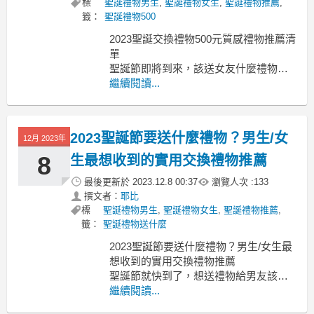
標
聖誕禮物男生
,
聖誕禮物女生
,
聖誕禮物推薦
,
籤：
聖誕禮物500
2023聖誕交換禮物500元質感禮物推薦清
單
聖誕節即將到來，該送女友什麼禮物比
較好呢?交換禮物500
繼續閱讀...
交換禮物500 500元交換禮物dcard 500
元禮物ptt 500元質感禮物 500元禮物推
薦 500元3c產品 交換禮物排行榜 500元
2023聖誕節要送什麼禮物？男生/女
12月 2023年
交換禮物男女 交換禮物第一名 聖誕節禮
物推
8
生最想收到的實用交換禮物推薦
最後更新於
2023.12.8 00:37
瀏覽人次 :
133
撰文者：
耶比
標
聖誕禮物男生
,
聖誕禮物女生
,
聖誕禮物推薦
,
籤：
聖誕禮物送什麼
2023聖誕節要送什麼禮物？男生/女生最
想收到的實用交換禮物推薦
聖誕節就快到了，想送禮物給男友該送
什麼好？聖誕禮物
繼續閱讀...
聖誕禮物2023 聖誕節禮物排行 聖誕禮物