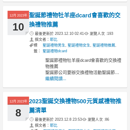
蠍男禮物ptt 天蠍女禮物dcard 天蠍男收
到禮物反應 天蠍男送禮物 天蠍男生日禮
聖誕節禮物牡羊座dcard會喜歡的交
12月 2023年
物
往往大家都會事先訂下送禮的預算限制
10
換禮物推薦
聖誕節禮物 天
最後更新於
2023.12.10 02:41
瀏覽人次 :
193
撰文者：
耶比
標
聖誕禮物男生
,
聖誕禮物女生
,
聖誕禮物推薦
,
籤：
聖誕禮物dcard
聖誕節禮物牡羊座dcard會喜歡的交換禮
物推薦
聖誕節公司要辦交換禮物活動聖誕節禮
物 牡羊座
繼續閱讀...
聖誕節禮物 牡羊座 牡羊女禮物dcard 聖
誕節禮物排行 聖誕節禮物女友 牡羊男送
我禮物 聖誕節禮物推薦 聖誕節禮物男友
2023聖誕交換禮物500元質感禮物推
12月 2023年
交換禮物第一名 聖誕禮物實用
同事間都在討論要送什麼聖誕禮物才
8
薦清單
好？
最後更新於
2023.12.8 23:53
瀏覽人次 :
86
撰文者：
耶比