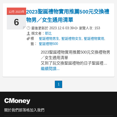
男生 聖誕禮物實用 兒童聖誕禮物 聖誕
禮物推薦學生 聖誕禮物推薦 聖誕禮物
2023聖誕禮物實用推薦500元交換禮
12月 2023年
dcard 聖誕禮物女生
想要準備一份值得珍藏、
6
物男／女生通用清單
最後更新於
2023.12.6 03:39
瀏覽人次 :
153
撰文者：
耶比
標
聖誕禮物男生
,
聖誕禮物女生
,
聖誕禮物實用
,
籤：
聖誕禮物500
2023聖誕禮物實用推薦500元交換禮物男
／女生通用清單
又到了玩交換聖誕禮物的日子聖誕禮物
實用
繼續閱讀...
聖誕禮物實用 聖誕節禮物2023 最實用的
交換禮物dcard 聖誕節禮物排行 交換禮
1
物第一名 交換禮物最想收到 交換禮物排
行榜 聖誕禮物推薦 聖誕節禮物女友 500
元交換禮物實用
往往
關於我們
部落格
加入我們