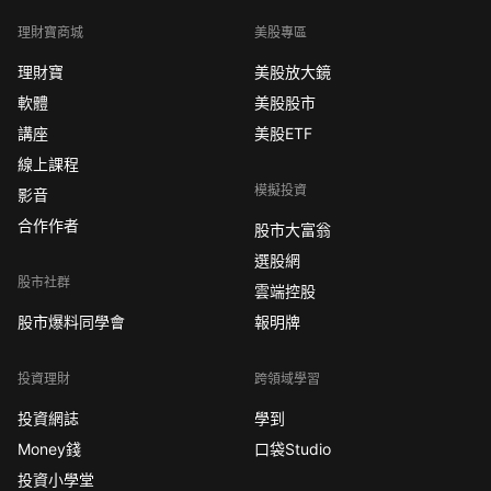
理財寶商城
美股專區
理財寶
美股放大鏡
軟體
美股股市
講座
美股ETF
線上課程
模擬投資
影音
合作作者
股市大富翁
選股網
股市社群
雲端控股
股市爆料同學會
報明牌
投資理財
跨領域學習
投資網誌
學到
Money錢
口袋Studio
投資小學堂