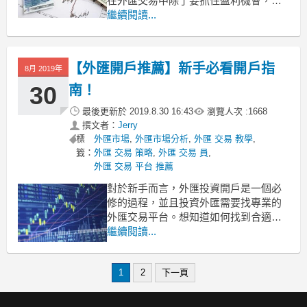
在外匯交易中除了要抓住盈利機會，還
要時刻注意控制外匯保證金交易風險。
繼續閱讀...
下麵為大家講講有哪些常見的外匯保證
金交易風險？
【外匯開戶推薦】新手必看開戶指
8月 2019年
外匯保證金又叫炒外匯，是指通過與
30
南！
（指定投資）銀行簽約，存入一筆資金
（保證金）做為擔保，由（
最後更新於
2019.8.30 16:43
瀏覽人次 :
1668
撰文者：
Jerry
標
外匯市場
,
外匯市場分析
,
外匯 交易 教學
,
籤：
外匯 交易 策略
,
外匯 交易 員
,
外匯 交易 平台 推薦
對於新手而言，外匯投資開戶是一個必
修的過程，並且投資外匯需要找專業的
外匯交易平台。想知道如何找到合適的
外匯交易平台進行開戶嗎？本文將為廣
繼續閱讀...
大投資者做引薦，了解外匯交易開戶流
程以及注意事項。
1
2
下一頁
外匯開戶流程，新手必看