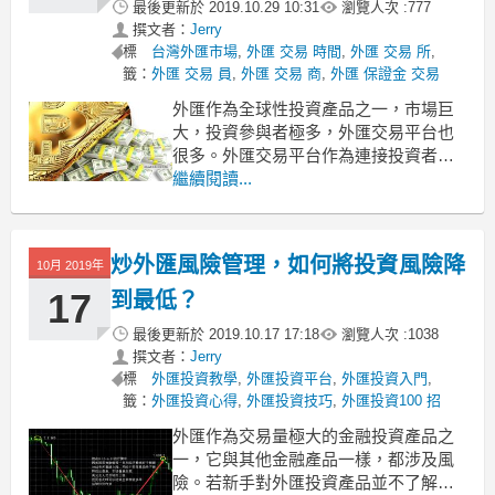
最後更新於
2019.10.29 10:31
瀏覽人次 :
777
撰文者：
Jerry
標
台灣外匯市場
,
外匯 交易 時間
,
外匯 交易 所
,
籤：
外匯 交易 員
,
外匯 交易 商
,
外匯 保證金 交易
外匯作為全球性投資產品之一，市場巨
大，投資參與者極多，外匯交易平台也
很多。外匯交易平台作為連接投資者和
外匯市場的紐帶，其安全性和優劣性極
繼續閱讀...
為重要。一個安全優質的外匯交易平
台，能確保投資者交易的順利進行，而
若遭遇黑平台陷阱，投資者不僅無法在
炒外匯風險管理，如何將投資風險降
10月 2019年
外匯市場獲利，恐怕連本金都難以保
全。那麼，對於台灣的外匯交易者來
17
到最低？
最後更新於
2019.10.17 17:18
瀏覽人次 :
1038
撰文者：
Jerry
標
外匯投資教學
,
外匯投資平台
,
外匯投資入門
,
籤：
外匯投資心得
,
外匯投資技巧
,
外匯投資100 招
外匯作為交易量極大的金融投資產品之
一，它與其他金融產品一樣，都涉及風
險。若新手對外匯投資產品並不了解，