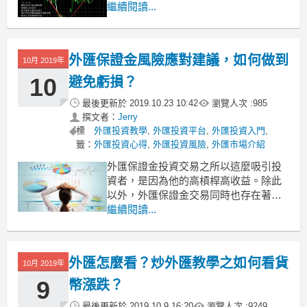
則炒外匯所涉及的風險則會更大。因
繼續閱讀...
此，投資者在炒外匯投資前，需要了解
不同的風險，並對其進行管理，將投資
風險降到最低。
外匯保證金風險應對建議，如何做到
10月 2019年
推薦閱讀：
10
避免虧損？
三分鐘帶你迅速了解「外匯是什麼」？
最後更新於
2019.10.23 10:42
瀏覽人次 :
985
撰文者：
Jerry
標
外匯投資教學
,
外匯投資平台
,
外匯投資入門
,
籤：
外匯投資心得
,
外匯投資風險
,
外匯市場介紹
外匯保證金投資交易之所以這麼吸引投
資者，是因為他的高槓桿高收益。除此
以外，外匯保證金交易同時也存在著高
風險，那麼外匯交易中到底存在何種風
繼續閱讀...
險呢？我們又該如何應對來避免虧損
呢？接下來請查看下文一些外匯保證金
交易風險應對建議吧！
外匯怎麼看？炒外匯教學之如何看貨
10月 2019年
9
幣漲跌？
推薦閱讀：
外匯怎麼玩？你需要知道的高收益玩
最後更新於
2019.10.9 16:20
瀏覽人次 :
9249