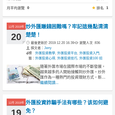
0
1
月平均瀏覽
排名
炒外匯賺錢困難嗎？牢記這幾點清清
12月 2019年
20
楚楚！
最後更新於
2019.12.20 16:39
瀏覽人次 :
836
撰文者：
Jerry
標
外匯投資教學
,
外匯投資平台
,
外匯投資入門
,
籤：
外匯投資心得
,
外匯投資技巧
,
外匯投資100 招
隨著外匯市場在國際市場的不斷發展，
越來越多的人開始接觸到炒外匯。炒外
匯作為一種熱門的投資理財方式，新手
想要在短時間內嘗到賺錢的快樂不是那
繼續閱讀...
麼容易的，那麼炒外匯賺錢困難嗎？今
天就跟著我們一起來了解以下炒外匯賺
錢秘籍吧！
外匯投資詐騙手法有哪些？该如何避
12月 2019年
19
免？
一、 炒外匯正規平台的重要性