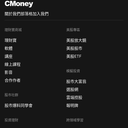
第一步：申請開戶並提交開戶資料
登陸外汇交易平台申
關於我們
部落格
加入我們
理財寶商城
美股專區
理財寶
美股放大鏡
軟體
美股股市
講座
美股ETF
線上課程
模擬投資
影音
合作作者
股市大富翁
選股網
股市社群
雲端控股
股市爆料同學會
報明牌
投資理財
跨領域學習