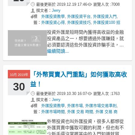
炒外匯賺錢的重點是分析
最後更新於
2019.12.19 17:46
瀏覽人次 :
7008
撰文者：
Jerry
標
外匯投資教學
,
外匯投資平台
,
外匯投資入門
,
籤：
外匯投資心得
,
外匯投資技巧
,
外匯投資100 招
投資外匯是短時間內獲得高收益的金融
投資產品之一，想要通過外匯賺錢，就
必須要認清這些外匯投資詐騙手法，以
防投資者受到劣質外匯投資平台的詐
繼續閱讀...
騙。
外匯投資詐騙主要手法：
「外幣買賣入門重點」如何獲取高收
1. 虛假平台詐騙
10月 2019年
一些虛假外匯平台會將監管資訊公開在
30
益！
網站上，並上傳監管機構主頁的鏈接。
最後更新於
2019.10.30 16:07
瀏覽人次 :
1763
很多投資者點進去，發
撰文者：
Jerry
標
外匯投資教學
,
外匯市場
,
外匯市場交易準則
,
籤：
外匯市場時間
,
外匯 交易 時間
,
外匯 交易 商
外幣投資也叫外匯投資，很多人都想從
外匯買賣中獲取可觀的利潤，但也有不
少新手還沒掌握其中的入門知識就貿貿