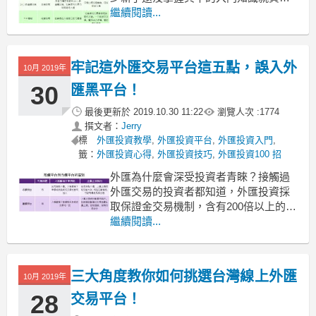
然進行外幣買賣，最終導致損失。因
繼續閱讀...
此，新手想要在外幣投資中獲取高收
益，則需要學習必要的外幣買賣入門知
識！
牢記這外匯交易平台這五點，誤入外
10月 2019年
【外匯開戶推薦】新手必看開戶指南！
30
匯黑平台！
『外匯投資教學』之如何節省「外匯投
最後更新於
2019.10.30 11:22
瀏覽人次 :
1774
撰文者：
Jerry
標
外匯投資教學
,
外匯投資平台
,
外匯投資入門
,
籤：
外匯投資心得
,
外匯投資技巧
,
外匯投資100 招
外匯為什麼會深受投資者青睞？接觸過
外匯交易的投資者都知道，外匯投資採
取保證金交易機制，含有200倍以上的槓
桿，還具有很多其他投資產品沒有的優
繼續閱讀...
勢，如T+0交易、雙向交易、開盤日全天
候交易等等。這些特征會給外匯投資盈
利帶來很大的空間，但同時也會帶來高
三大角度教你如何挑選台灣線上外匯
10月 2019年
風險？例如黑平台風險，想要避免這種
風險就要學會在入市前
28
交易平台！