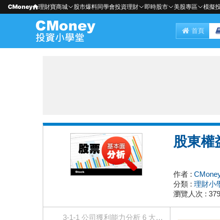
CMoney
理財寶商城
股市爆料同學會
投資理財
即時股市
美股專區
模擬
首頁
股東權
作者 :
CMone
分類 :
理財小
瀏覽人次 : 379
3-1-1 公司獲利能力分析 6 大指標