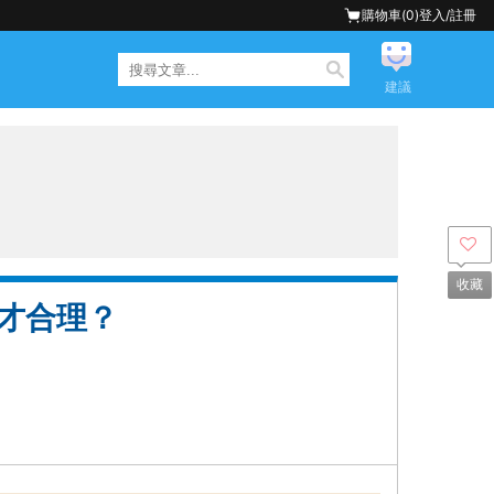
購物車(
0
)
登入/註冊
建議
收藏
少才合理？