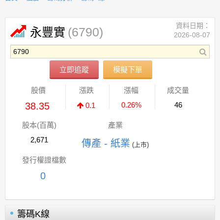
資料日期：
(6790)
永豐實
2026-08-07
立即追蹤
模擬下單
股價
漲跌
漲幅
成交量
38.35
0.26%
46
0.1
股本(百萬)
產業
2,671
傳產 - 紙業
(上市)
發行權證檔數
0
籌碼K線