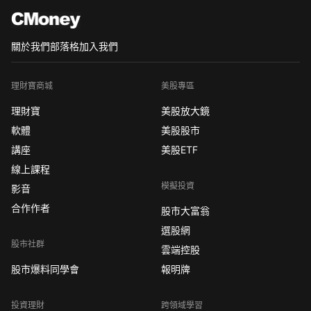
關於我們
部落格
加入我們
理財寶商城
美股專區
理財寶
美股放大鏡
軟體
美股股市
講座
美股ETF
線上課程
模擬投資
影音
合作作者
股市大富翁
選股網
股市社群
雲端控股
股市爆料同學會
報明牌
投資理財
跨領域學習