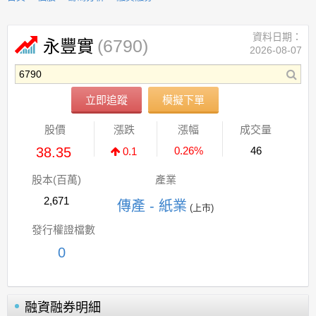
資料日期：
(6790)
永豐實
2026-08-07
立即追蹤
模擬下單
股價
漲跌
漲幅
成交量
38.35
0.26%
46
0.1
股本(百萬)
產業
2,671
傳產 - 紙業
(上市)
發行權證檔數
0
融資融券明細