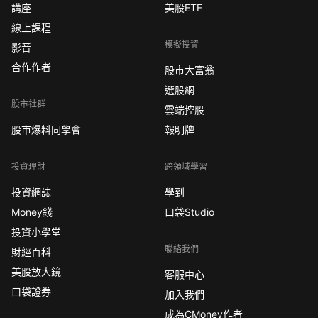
講座
美股ETF
線上課程
模擬投資
影音
合作作者
股市大富翁
選股網
股市社群
雲端控股
股市爆料同學會
報明牌
投資理財
跨領域學習
投資網誌
學到
Money錢
口袋Studio
投資小學堂
聯絡我們
財經百科
美股放大鏡
客服中心
口袋證券
加入我們
成為CMoney作者