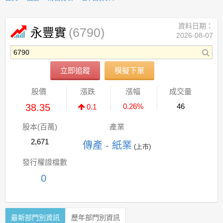
資料日期：
(6790)
永豐實
2026-08-07
立即追蹤
模擬下單
股價
漲跌
漲幅
成交量
38.35
0.26%
46
0.1
股本(百萬)
產業
2,671
傳產 - 紙業
(上市)
發行權證檔數
0
最新部門別資訊
歷年部門別資訊