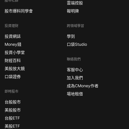
股市社群
雲端控股
股市爆料同學會
報明牌
投資理財
跨領域學習
投資網誌
學到
Money錢
口袋Studio
投資小學堂
聯絡我們
財經百科
美股放大鏡
客服中心
口袋證券
加入我們
成為CMoney作者
即時股市
場地租借
台股股市
美股股市
台股ETF
美股ETF