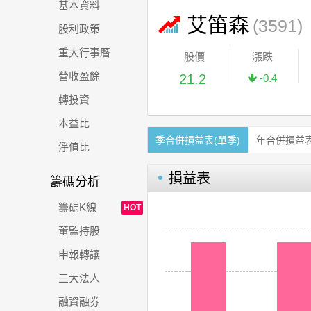
基本資料
艾笛森
(3591)
股利政策
重大行事曆
股價
漲跌
營收盈餘
21.2
-0.4
轉投資
本益比
季合併損益表(單季)
年合併損益
淨值比
損益表
籌碼分析
籌碼K線
HOT
董監持股
申報轉讓
三大法人
融資融券