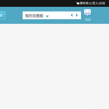
購物車(
0
)
登入/註冊
權
我的自選股
建議