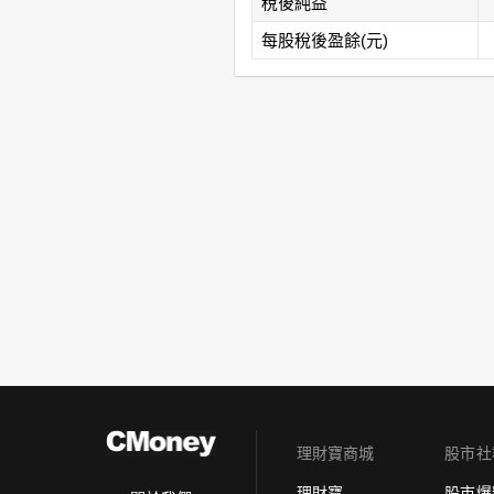
稅後純益
每股稅後盈餘(元)
理財寶商城
股市社
理財寶
股市爆