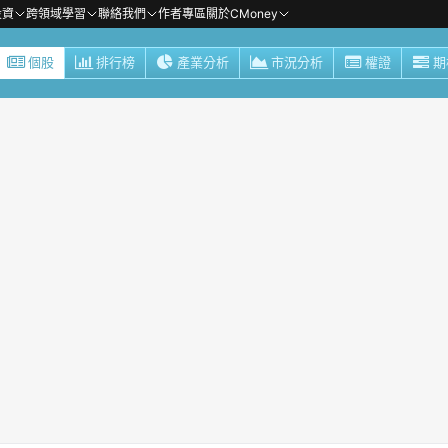
投資
跨領域學習
聯絡我們
作者專區
關於CMoney
個股
排行榜
產業分析
市況分析
權證
期