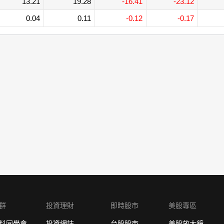
13.21
19.28
-16.41
-23.12
0.04
0.11
-0.12
-0.17
群
投資理財
即時股市
美股專區
料同學會
投資網誌
台股股市
美股放大鏡