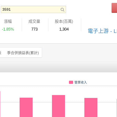
漲幅
成交量
股本(百萬)
-1.85%
773
1,304
電子上游 -
表
季合併損益表(累計)
營業收入