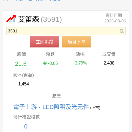
資料日期：
(3591)
艾笛森
2026-08-06
立即追蹤
模擬下單
股價
漲跌
漲幅
成交量
21.6
-3.79%
2,438
-0.85
股本(百萬)
1,454
產業
電子上游 - LED照明及光元件
(上市)
發行權證檔數
0