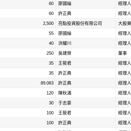
60
廖國綸
經理
60
許正典
經理
2,500
亮點投資股份有限公司
大股
55
廖國綸
經理
40
洪耀川
經理
250
吳建榮
董事
35
王筱君
經理
35
許正典
經理
89.083
許正典
經理
120
陳秋滿
經理
30
于志豪
經理
100
王筱君
經理
100
許正典
經理