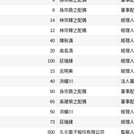
6
孫宗鼎之配偶
董事
14
林宗輝之配偶
經理
12
林宗輝之配偶
經理
40
陳秋滿
經理
20
高長清
經理
100
莊瑞建
經理
15
呂明美
經理
40
洪耀川
法人
50
孫宗鼎之配偶
董事
65
吳建榮之配偶
董事
50
洪耀川
經理
73
莊瑞建
經理
500
久元電子股份有限公司
監察