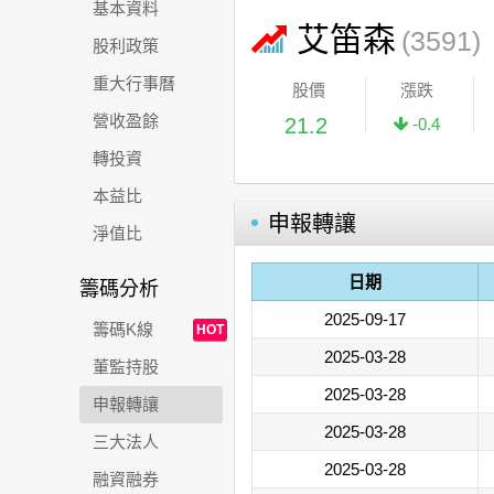
基本資料
艾笛森
(3591)
股利政策
重大行事曆
股價
漲跌
營收盈餘
21.2
-0.4
轉投資
本益比
申報轉讓
淨值比
日期
籌碼分析
2025-09-17
籌碼K線
HOT
2025-03-28
董監持股
2025-03-28
申報轉讓
2025-03-28
三大法人
2025-03-28
融資融券