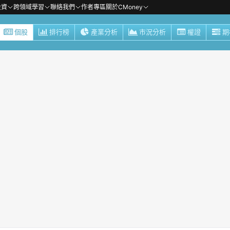
投資
跨領域學習
聯絡我們
作者專區
關於CMoney
個股
排行榜
產業分析
市況分析
權證
期