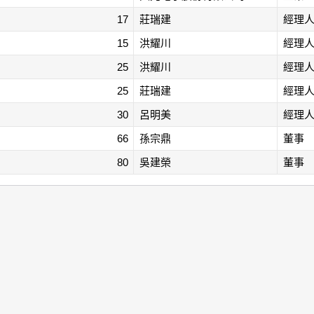
17
莊瑞建
經理
15
洪耀川
經理
25
洪耀川
經理
25
莊瑞建
經理
30
呂明美
經理
66
孫宗鼎
董事
80
吳建榮
董事