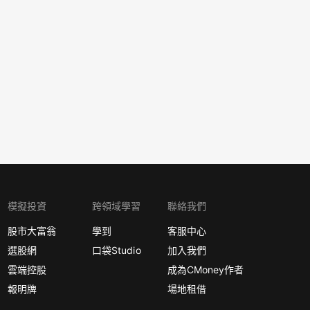
模擬投資
跨領域學習
聯絡我們
股市大富翁
學到
客服中心
選股網
口袋Studio
加入我們
雲端控股
成為CMoney作者
報明牌
場地租借