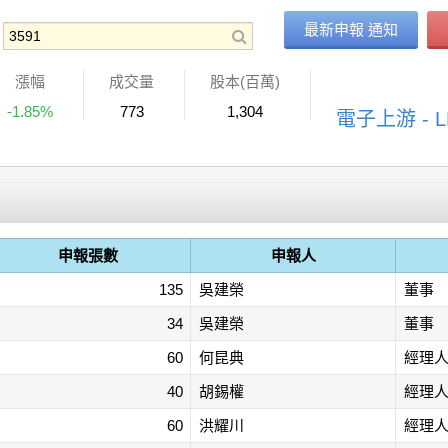
最新申報 通知
漲幅
成交量
股本(百萬)
-1.85%
773
1,304
電子上游 -
申報張數
申報人
135
吳建榮
董事
34
吳建榮
董事
60
何昆典
經理
40
胡錫權
經理
60
洪耀川
經理