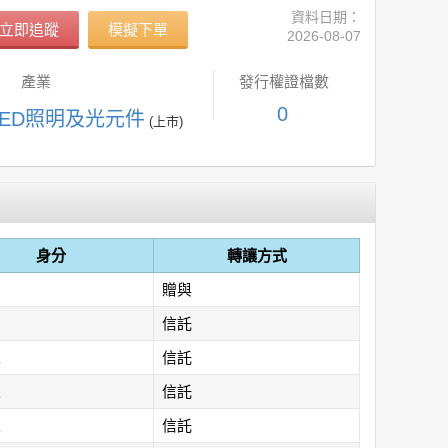
資料日期：
立即追蹤
模擬下單
2026-08-07
產業
發行權證檔數
0
 LED照明及光元件
(上市)
身分
轉讓方式
贈與
信託
人
信託
人
信託
人
信託