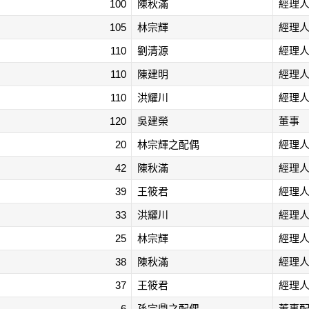
100
陳秋滿
經理
105
林宗輝
經理
110
劉清源
經理
110
陳建明
經理
110
洪耀川
經理
120
吳建榮
董事
20
林宗輝之配偶
經理
42
陳秋滿
經理
39
王筱君
經理
33
洪耀川
經理
25
林宗輝
經理
38
陳秋滿
經理
37
王筱君
經理
6
孫宗鼎之配偶
董事