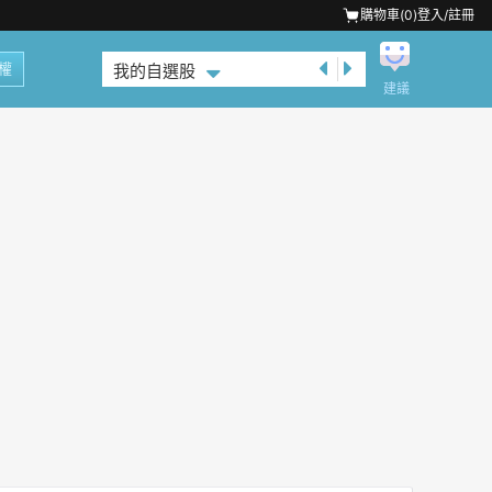
購物車(
0
)
登入/註冊
權
我的自選股
建議