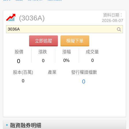
資料日期：
(3036A)
2026-08-07
立即追蹤
模擬下單
股價
漲跌
漲幅
成交量
0
0%
0
0
股本(百萬)
產業
發行權證檔數
0
0
融資融券明細