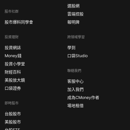
選股網
股市社群
雲端控股
股市爆料同學會
報明牌
投資理財
跨領域學習
投資網誌
學到
Money錢
口袋Studio
投資小學堂
聯絡我們
財經百科
美股放大鏡
客服中心
口袋證券
加入我們
成為CMoney作者
即時股市
場地租借
台股股市
美股股市
台股ETF