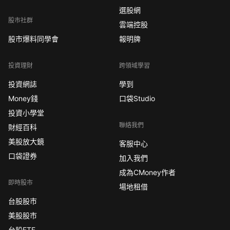
選股網
股市社群
雲端控股
股市爆料同學會
報明牌
投資理財
跨領域學習
投資網誌
學到
Money錢
口袋Studio
投資小學堂
聯絡我們
財經百科
美股放大鏡
客服中心
口袋證券
加入我們
成為CMoney作者
即時股市
場地租借
台股股市
美股股市
台股ETF