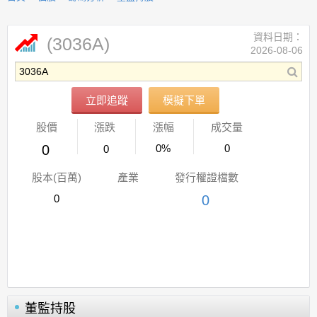
資料日期：
(3036A)
2026-08-06
立即追蹤
模擬下單
股價
漲跌
漲幅
成交量
0
0%
0
0
股本(百萬)
產業
發行權證檔數
0
0
董監持股