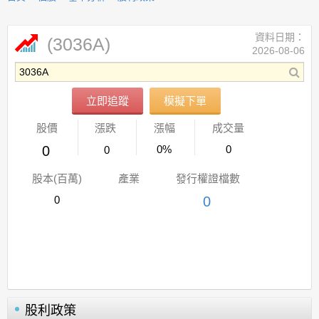
資料日期：
(3036A)
2026-08-06
立即追蹤
模擬下單
股價
漲跌
漲幅
成交量
0
0%
0
0
股本(百萬)
產業
發行權證檔數
0
0
股利政策