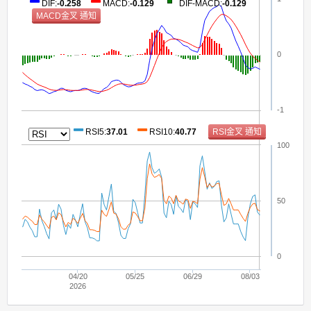
DIF
:
-0.258
MACD
:
-0.129
DIF-MACD
:
-0.129
0
-1
RSI5
:
37.01
RSI10
:
40.77
100
50
0
04/20
05/25
06/29
08/03
2026