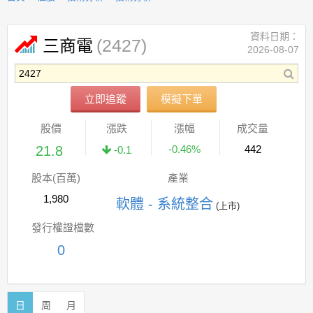
資料日期：
(2427)
三商電
2026-08-07
立即追蹤
模擬下單
股價
漲跌
漲幅
成交量
21.8
-0.46%
442
-0.1
股本(百萬)
產業
1,980
軟體 - 系統整合
(上市)
發行權證檔數
0
日
周
月