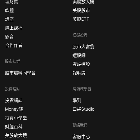
理財寶
美股放大鏡
軟體
美股股市
講座
美股ETF
線上課程
模擬投資
影音
合作作者
股市大富翁
選股網
股市社群
雲端控股
股市爆料同學會
報明牌
投資理財
跨領域學習
投資網誌
學到
Money錢
口袋Studio
投資小學堂
聯絡我們
財經百科
美股放大鏡
客服中心