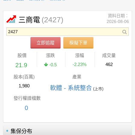
資料日期：
(2427)
三商電
2026-08-06
立即追蹤
模擬下單
股價
漲跌
漲幅
成交量
21.9
-2.23%
462
-0.5
股本(百萬)
產業
1,980
軟體 - 系統整合
(上市)
發行權證檔數
0
集保分布