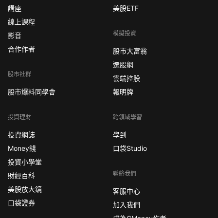
講座
美股ETF
線上課程
模擬投資
影音
合作作者
股市大富翁
選股網
股市社群
雲端控股
股市爆料同學會
報明牌
投資理財
跨領域學習
投資網誌
學到
Money錢
口袋Studio
投資小學堂
聯絡我們
財經百科
美股放大鏡
客服中心
口袋證券
加入我們