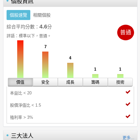
個股資訊
個股速覽
相關個股
4.6
綜合平均分數：
分
普通
10
評語：
標準以下，普通。
7
4
1
1
價值
安全
成長
籌碼
技術
本益比 < 20
股價淨值比 < 1.5
殖利率 > 3%
三大法人
更多...