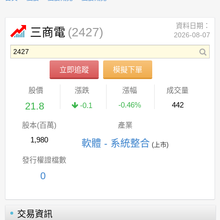
資料日期：
(2427)
三商電
2026-08-07
立即追蹤
模擬下單
股價
漲跌
漲幅
成交量
21.8
-0.46%
442
-0.1
股本(百萬)
產業
1,980
軟體 - 系統整合
(上市)
發行權證檔數
0
交易資訊