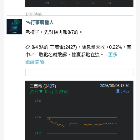
14小時前
🛰️行事曆獵人
老樣子，先對帳再報8/7的。
📋 8/4 點的 三商電(2427)，除息當天收 +0.22%，有
中✅。敢點名就敢認，輸贏都貼在這。...
更多
繼續閱讀