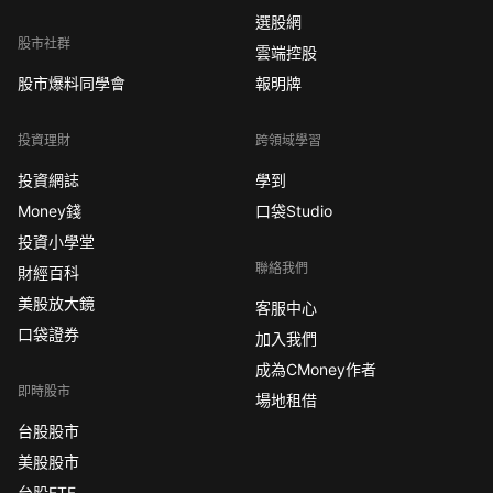
選股網
股市社群
雲端控股
股市爆料同學會
報明牌
投資理財
跨領域學習
投資網誌
學到
Money錢
口袋Studio
投資小學堂
聯絡我們
財經百科
美股放大鏡
客服中心
口袋證券
加入我們
成為CMoney作者
即時股市
場地租借
台股股市
美股股市
台股ETF