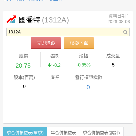
資料日期：
(1312A)
國喬特
2026-08-06
立即追蹤
模擬下單
股價
漲跌
漲幅
成交量
20.75
-0.95%
5
-0.2
股本(百萬)
產業
發行權證檔數
0
0
季合併損益表(單季)
年合併損益表
季合併損益表(累計)