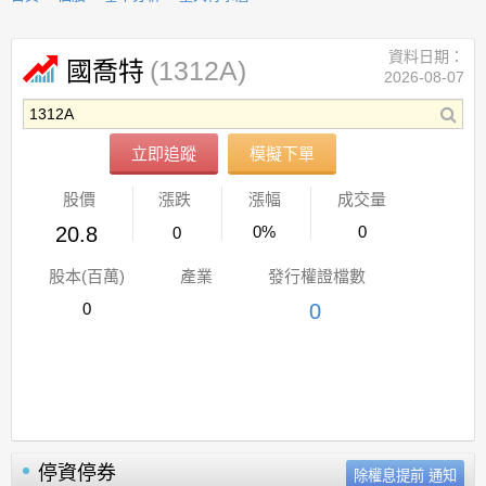
資料日期：
(1312A)
國喬特
2026-08-07
立即追蹤
模擬下單
股價
漲跌
漲幅
成交量
20.8
0%
0
0
股本(百萬)
產業
發行權證檔數
0
0
停資停券