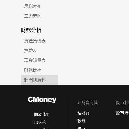
集保分布
主力券商
財務分析
資產負債表
損益表
現金流量表
財務比率
部門別資料
理財寶商城
股市社
理財寶
股市爆
關於我們
軟體
部落格
講座