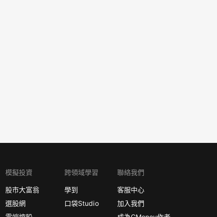
模擬投資
跨領域學習
聯絡我們
股市大富翁
學到
客服中心
選股網
口袋Studio
加入我們
雲端控股
成為CMoney作者