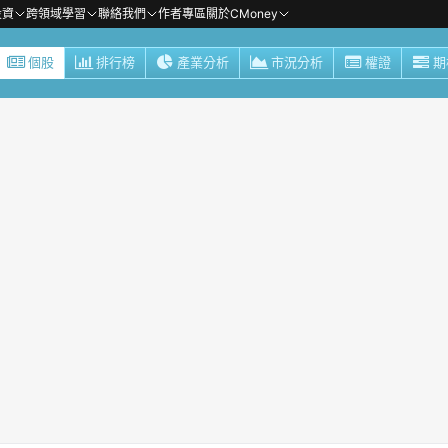
投資
跨領域學習
聯絡我們
作者專區
關於CMoney
個股
排行榜
產業分析
市況分析
權證
期