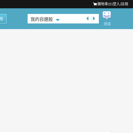
購物車(
0
)
登入/註冊
權
我的自選股
建議