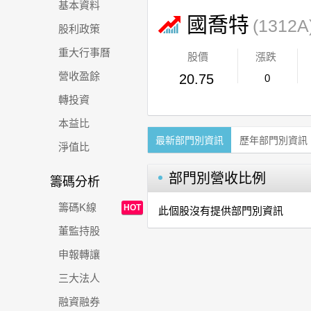
基本資料
國喬特
(1312A
股利政策
重大行事曆
股價
漲跌
營收盈餘
20.75
0
轉投資
本益比
最新部門別資訊
歷年部門別資訊
淨值比
部門別營收比例
籌碼分析
籌碼K線
HOT
此個股沒有提供部門別資訊
董監持股
申報轉讓
三大法人
融資融券