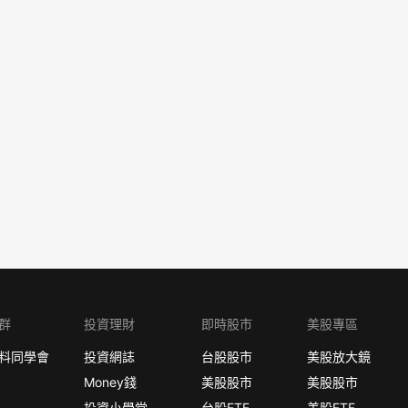
群
投資理財
即時股市
美股專區
料同學會
投資網誌
台股股市
美股放大鏡
Money錢
美股股市
美股股市
投資小學堂
台股ETF
美股ETF