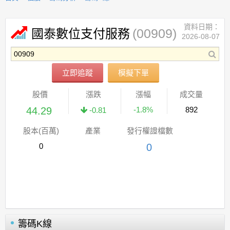
資料日期：
(00909)
國泰數位支付服務
2026-08-07
立即追蹤
模擬下單
股價
漲跌
漲幅
成交量
44.29
-1.8%
892
-0.81
股本(百萬)
產業
發行權證檔數
0
0
籌碼K線