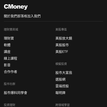
關於我們
部落格
加入我們
理財寶商城
美股專區
理財寶
美股放大鏡
軟體
美股股市
講座
美股ETF
線上課程
模擬投資
影音
合作作者
股市大富翁
選股網
股市社群
雲端控股
股市爆料同學會
報明牌
投資理財
跨領域學習