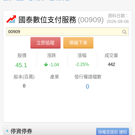
資料日期：
(00909)
國泰數位支付服務
2026-08-06
立即追蹤
模擬下單
股價
漲跌
漲幅
成交量
45.1
-2.25%
442
-1.04
股本(百萬)
產業
發行權證檔數
0
0
停資停券