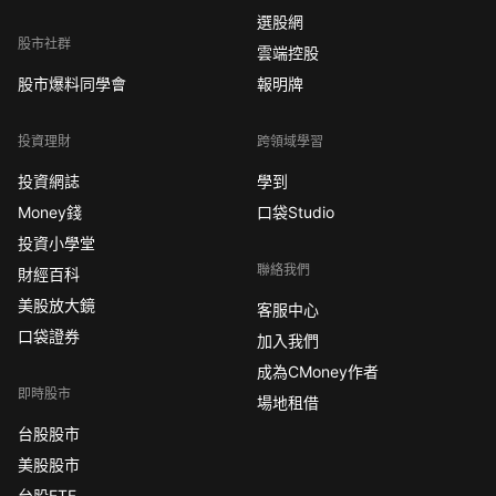
選股網
股市社群
雲端控股
股市爆料同學會
報明牌
投資理財
跨領域學習
投資網誌
學到
Money錢
口袋Studio
投資小學堂
聯絡我們
財經百科
美股放大鏡
客服中心
口袋證券
加入我們
成為CMoney作者
即時股市
場地租借
台股股市
美股股市
台股ETF