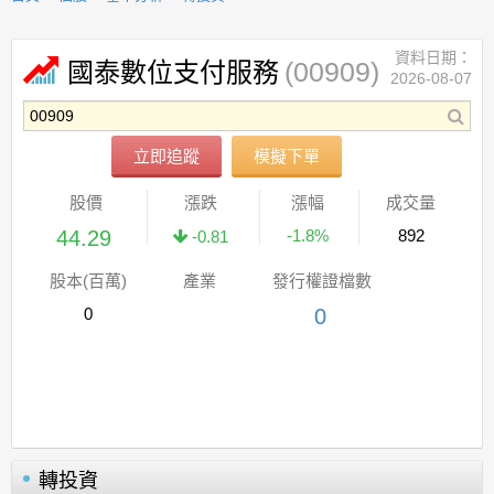
資料日期：
(00909)
國泰數位支付服務
2026-08-07
立即追蹤
模擬下單
股價
漲跌
漲幅
成交量
44.29
-1.8%
892
-0.81
股本(百萬)
產業
發行權證檔數
0
0
轉投資